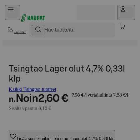
Hyppää sisältöön
Tuotteet
Tsingtao Lager olut 4,7% 0,33l
klp
Kaikki Tsingtao-tuotteet
vertailuhinta 7,58 €/l
Noin
2,60 €
7,58 €/l
n.
Sisältää pantin 0,10 €
Lisää suosikkeihin, Tsingtao Lager olut 4,7% 0,33l klp