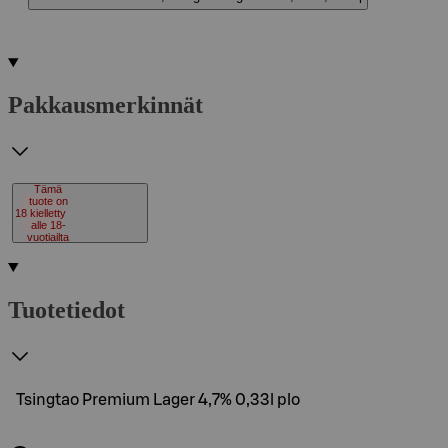
Pakkausmerkinnät
Tämä
tuote on
18
kielletty
alle 18-
vuotiailta
Tuotetiedot
Tsingtao Premium Lager 4,7% 0,33l plo