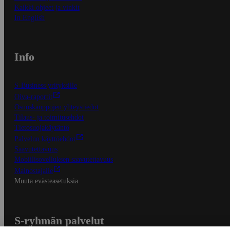
Kaikki ohjeet ja vinkit
In English
Info
S-Business yrityksille
Oiva-raportit
Osuuskauppojen yhteystiedot
Tilaus- ja toimitusehdot
Tietosuojakäytäntö
Palvelun käyttöehdot
Saavutettavuus
Mobiilisovelluksen saavutettavuus
Mainostajalle
Muuta evästeasetuksia
S-ryhmän palvelut