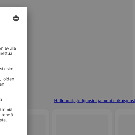
Halloumit, grillijuustot ja muut erikoisjuus