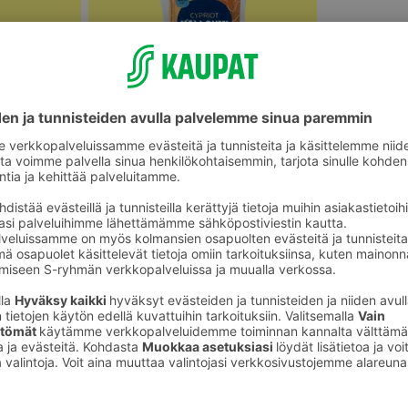
Halloumit, grillijuustot ja muut
ot
erikoisjuustot