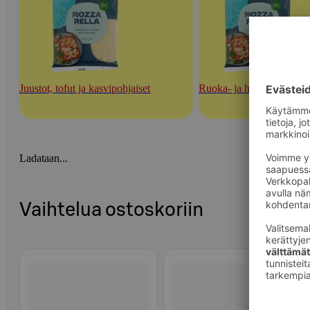
Juustot, tofut ja kasvipohjaiset
Ruoka- ja herkuttelujuust
Ladataan...
Vaihtelua ostoskoriin
Ohita listaus