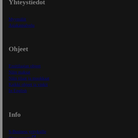
Yhteystiedot
Myymälät
Asiakaspalvelu
Ohjeet
Ensitilaajan ohjeet
Näin maksat
Näin tilaat ja muokkaat
Kaikki ohjeet ja vinkit
In English
Info
S-Business yrityksille