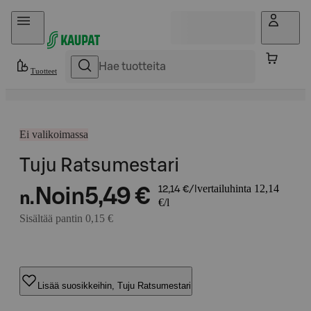
Hyppää sisältöön
Tuotteet
Ei valikoimassa
Tuju Ratsumestari
vertailuhinta 12,14
Noin
5,49 €
12,14 €/l
n.
€/l
Sisältää pantin 0,15 €
Lisää suosikkeihin, Tuju Ratsumestari