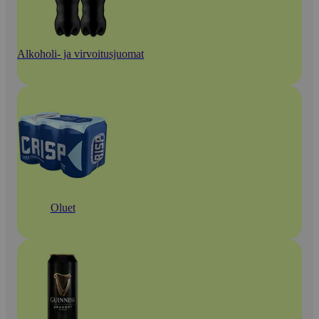
Alkoholi- ja virvoitusjuomat
Oluet