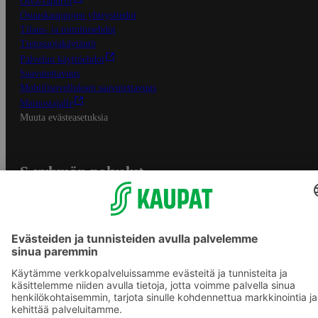
Oiva-raportit
Osuuskauppojen yhteystiedot
Tilaus- ja toimitusehdot
Tietosuojakäytäntö
Palvelun käyttöehdot
Saavutettavuus
Mobiilisovelluksen saavutettavuus
Mainostajalle
Muuta evästeasetuksia
S-ryhmän palvelut
S-ryhmä
Asiakasomistajuus
Yhteishyvä Ruoka -sovellus
S-ostoslista -sovellus
Prisma.fi
Sokos.fi
S-Pankki