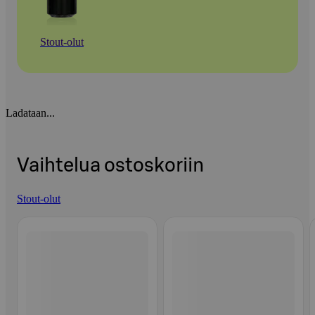
Stout-olut
Ladataan...
Vaihtelua ostoskoriin
Stout-olut
Ohita listaus