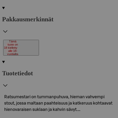
Pakkausmerkinnät
Tämä
tuote on
18
kielletty
alle 18-
vuotiailta
Tuotetiedot
Ratsumestari on tummanpuhuva, hieman vahvempi
stout, jossa maltaan paahteisuus ja katkeruus kohtaavat
hienovaraisen suklaan ja kahvin sävyt.…