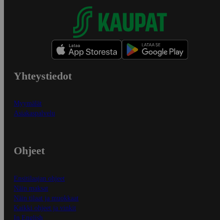
Yhteystiedot
Myymälät
Asiakaspalvelu
Ohjeet
Ensitilaajan ohjeet
Näin maksat
Näin tilaat ja muokkaat
Kaikki ohjeet ja vinkit
In English