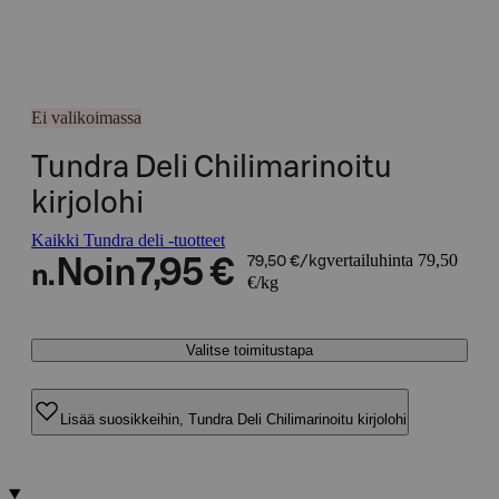
Ei valikoimassa
Tundra Deli Chilimarinoitu
kirjolohi
Kaikki Tundra deli -tuotteet
vertailuhinta 79,50
Noin
7,95 €
79,50 €/kg
n.
€/kg
Valitse toimitustapa
Lisää suosikkeihin, Tundra Deli Chilimarinoitu kirjolohi