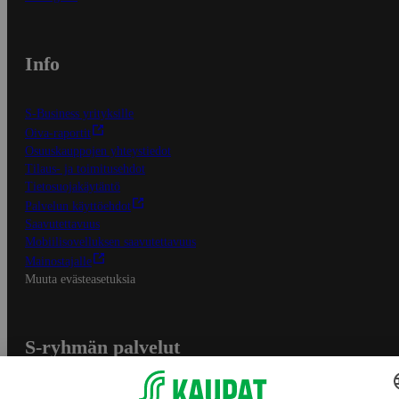
Info
S-Business yrityksille
Oiva-raportit
Osuuskauppojen yhteystiedot
Tilaus- ja toimitusehdot
Tietosuojakäytäntö
Palvelun käyttöehdot
Saavutettavuus
Mobiilisovelluksen saavutettavuus
Mainostajalle
Muuta evästeasetuksia
S-ryhmän palvelut