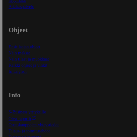
Myymälät
Asiakaspalvelu
Ohjeet
Ensitilaajan ohjeet
Näin maksat
Näin tilaat ja muokkaat
Kaikki ohjeet ja vinkit
In English
Info
S-Business yrityksille
Oiva-raportit
Osuuskauppojen yhteystiedot
Tilaus- ja toimitusehdot