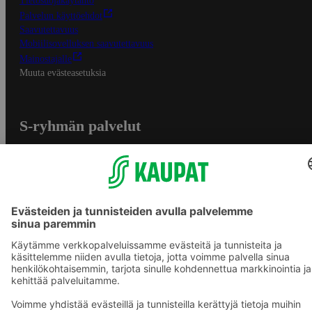
Tietosuojakäytäntö
Palvelun käyttöehdot
Saavutettavuus
Mobiilisovelluksen saavutettavuus
Mainostajalle
Muuta evästeasetuksia
S-ryhmän palvelut
S-ryhmä
Asiakasomistajuus
Yhteishyvä Ruoka -sovellus
S-ostoslista -sovellus
Prisma.fi
Sokos.fi
S-Pankki
Yhteishyvä
Sokos Hotels
Raflaamo