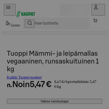
Hyppää sisältöön
Tuotteet
Tuoppi Mämmi- ja leipämallas
vegaaninen, runsaskuituinen 1
kg
Kaikki Tuoppi-tuotteet
vertailuhinta 5,47
Noin
5,47 €
5,47 €/kg
n.
€/kg
Valitse toimitustapa