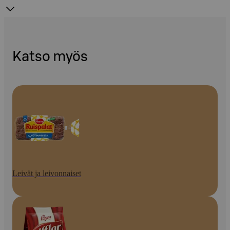
Katso myös
Leivät ja leivonnaiset