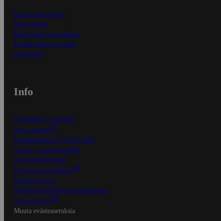
Ensitilaajan ohjeet
Näin maksat
Näin tilaat ja muokkaat
Kaikki ohjeet ja vinkit
In English
Info
S-Business yrityksille
Oiva-raportit
Osuuskauppojen yhteystiedot
Tilaus- ja toimitusehdot
Tietosuojakäytäntö
Palvelun käyttöehdot
Saavutettavuus
Mobiilisovelluksen saavutettavuus
Mainostajalle
Muuta evästeasetuksia