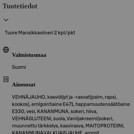
Tuotetiedot
Tuore Mansikkaviineri 2 kpl/pkt
Valmistusmaa
Suomi
Ainesosat
VEHNÄJAUHO, kasviöljyt ja -rasvat(palm, rapsi,
kookos), emlgointiaine E471, happamuudensäätöaine
E330, vesi, KANANMUNA, sokeri, hiiva,
VEHNÄGLUTEENI, suola, Vaniljakreemi(sokeri,
muunnettu tärkkelys, kasvirasva, MAITOPROTEIINI,
KANANMUNAVALKUAISJAUHE, aromit,