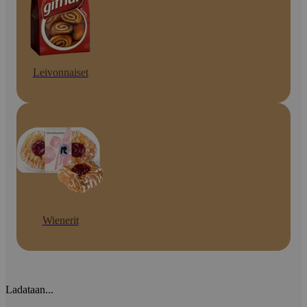
Leivonnaiset
Wienerit
Ladataan...