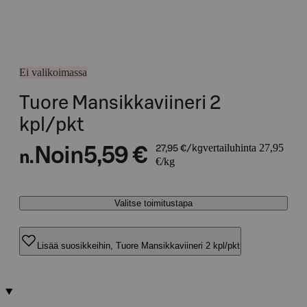
Ei valikoimassa
Tuore Mansikkaviineri 2
kpl/pkt
vertailuhinta 27,95
Noin
5,59 €
27,95 €/kg
n.
€/kg
Valitse toimitustapa
Lisää suosikkeihin, Tuore Mansikkaviineri 2 kpl/pkt