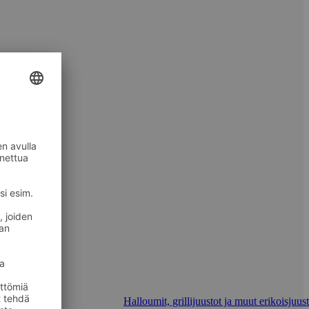
Halloumit, grillijuustot ja muut erikoisjuus