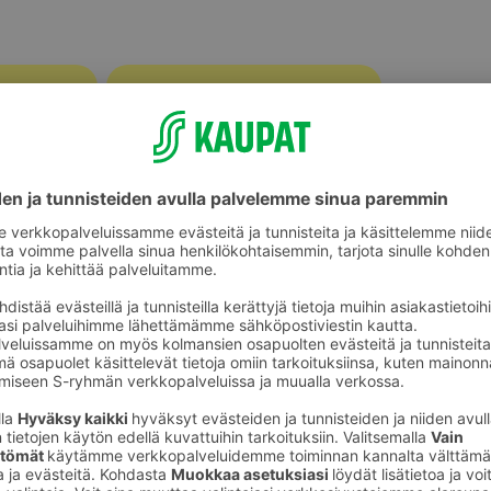
Halloumit, grillijuustot ja muut
ot
erikoisjuustot