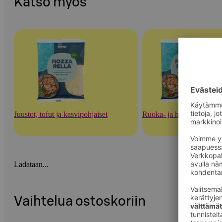
Katso myös
Juustot, tofut ja kasvipohjaiset
Ruoka- ja herkuttelujuust
Ladataan...
Vaihtelua ostoskoriin