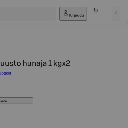
Kirjaudu
uusto hunaja 1 kgx2
uotteet
stapa