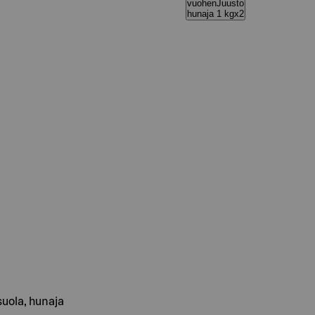
vuohenJuusto
hunaja 1 kgx2
suola, hunaja