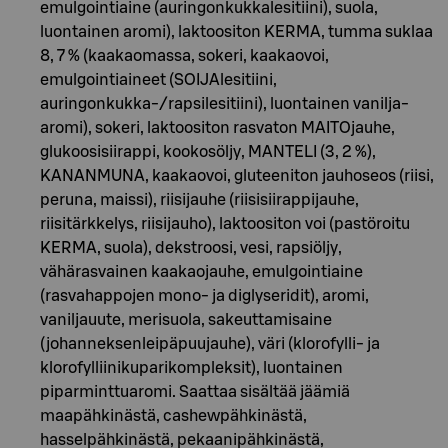
emulgointiaine (auringonkukkalesitiini), suola,
luontainen aromi), laktoositon KERMA, tumma suklaa
8, 7 % (kaakaomassa, sokeri, kaakaovoi,
emulgointiaineet (SOIJAlesitiini,
auringonkukka-/rapsilesitiini), luontainen vanilja-
aromi), sokeri, laktoositon rasvaton MAITOjauhe,
glukoosisiirappi, kookosöljy, MANTELI (3, 2 %),
KANANMUNA, kaakaovoi, gluteeniton jauhoseos (riisi,
peruna, maissi), riisijauhe (riisisiirappijauhe,
riisitärkkelys, riisijauho), laktoositon voi (pastöroitu
KERMA, suola), dekstroosi, vesi, rapsiöljy,
vähärasvainen kaakaojauhe, emulgointiaine
(rasvahappojen mono- ja diglyseridit), aromi,
vaniljauute, merisuola, sakeuttamisaine
(johanneksenleipäpuujauhe), väri (klorofylli- ja
klorofylliinikuparikompleksit), luontainen
piparminttuaromi. Saattaa sisältää jäämiä
maapähkinästä, cashewpähkinästä,
hasselpähkinästä, pekaanipähkinästä,