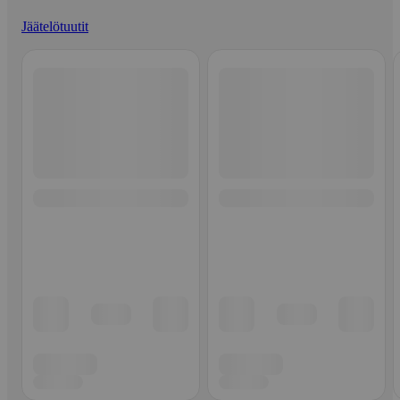
Jäätelötuutit
Ohita listaus