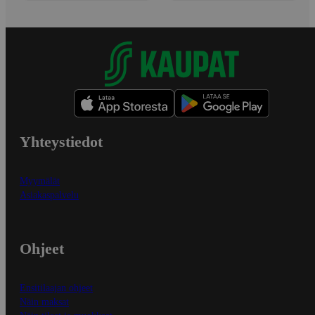
Yhteystiedot
Myymälät
Asiakaspalvelu
Ohjeet
Ensitilaajan ohjeet
Näin maksat