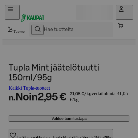
Hyppää sisältöön
Tuotteet
Tupla Mint jäätelötuutti
150ml/95g
Kaikki Tupla-tuotteet
vertailuhinta 31,05
Noin
2,95 €
31,05 €/kg
n.
€/kg
Valitse toimitustapa
Lisää suosikkeihin, Tupla Mint jäätelötuutti 150ml/95g