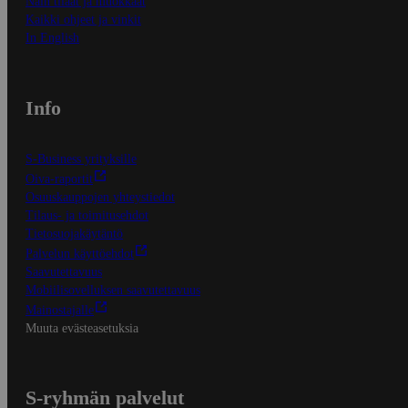
Näin tilaat ja muokkaat
Kaikki ohjeet ja vinkit
In English
Info
S-Business yrityksille
Oiva-raportit
Osuuskauppojen yhteystiedot
Tilaus- ja toimitusehdot
Tietosuojakäytäntö
Palvelun käyttöehdot
Saavutettavuus
Mobiilisovelluksen saavutettavuus
Mainostajalle
Muuta evästeasetuksia
S-ryhmän palvelut