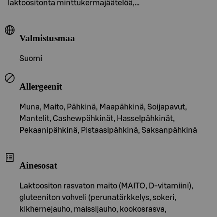
laktoositonta minttukermajäätelöä,…
Valmistusmaa
Suomi
Allergeenit
Muna, Maito, Pähkinä, Maapähkinä, Soijapavut,
Mantelit, Cashewpähkinät, Hasselpähkinät,
Pekaanipähkinä, Pistaasipähkinä, Saksanpähkinä
Ainesosat
Laktoositon rasvaton maito (MAITO, D-vitamiini),
gluteeniton vohveli (perunatärkkelys, sokeri,
kikhernejauho, maissijauho, kookosrasva,