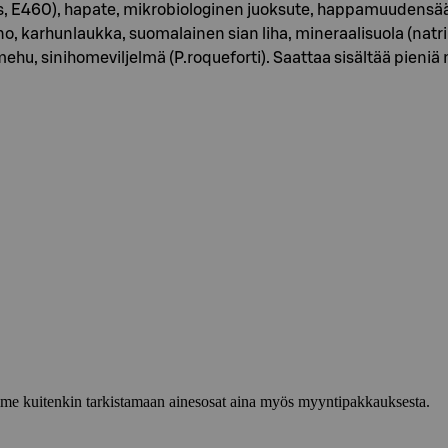
 E460), hapate, mikrobiologinen juoksute, happamuudensäätö
gano, karhunlaukka, suomalainen sian liha, mineraalisuola (nat
ehu, sinihomeviljelmä (P.roqueforti). Saattaa sisältää pieni
lemme kuitenkin tarkistamaan ainesosat aina myös myyntipakkauksesta.