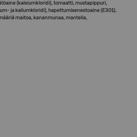
aine (kalsiumkloridi), tomaatti, mustapippuri,
rium- ja kaliumkloridi), hapettumisenestoaine (E301),
ä määriä maitoa, kananmunaa, mantelia,