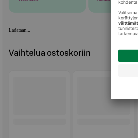
Ladataan...
Vaihtelua ostoskoriin
Ohita listaus