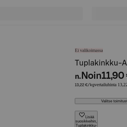
Ei valikoimassa
Tuplakinkku-
Noin
11,90
n.
vertailuhinta 13,2
13,22 €/kg
Valitse toimitu
Lisää
suosikkeihin,
Tuplakinkku-