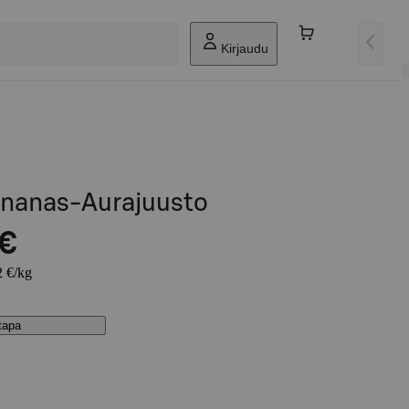
Kirjaudu
Ananas-Aurajuusto
 €
2 €/kg
stapa