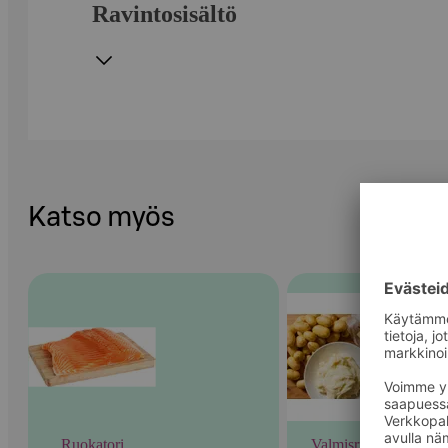
Ravintosisältö
Katso myös
Ruokatori
Valmisruoka