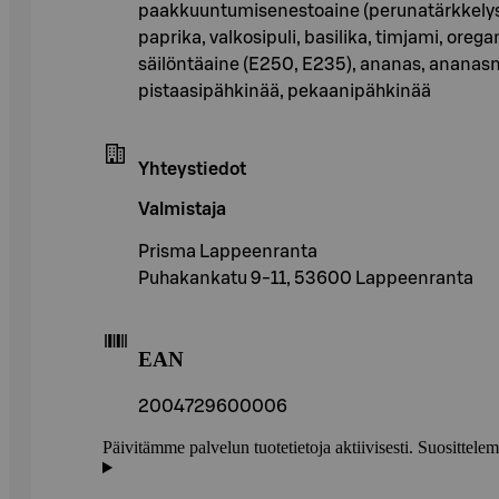
paakkuuntumisenestoaine (perunatärkkelys,
paprika, valkosipuli, basilika, timjami, ore
säilöntäaine (E250, E235), ananas, ananasm
pistaasipähkinää, pekaanipähkinää
Yhteystiedot
Valmistaja
Prisma Lappeenranta
Puhakankatu 9-11, 53600 Lappeenranta
EAN
2004729600006
Päivitämme palvelun tuotetietoja aktiivisesti. Suositte