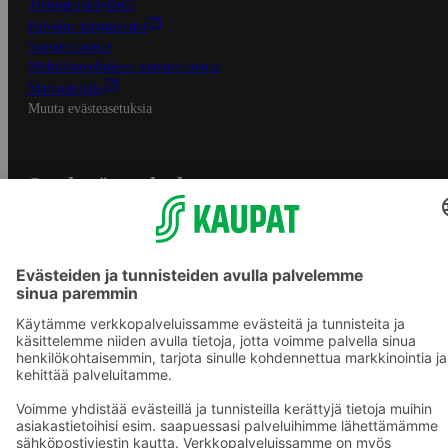
Tietosuojakäytäntö
Palvelun käyttöehdot
Saavutettavuus
Mobiilisovelluksen saavutettavuus
Mainostajalle
Muuta evästeasetuksia
S-ryhmän palvelut
S-ryhmä
Asiakasomistajuus
Yhteishyvä Ruoka -sovellus
S-ostoslista -sovellus
Prisma.fi
Sokos.fi
S-Pankki
Yhteishyvä
Sokos Hotels
Raflaamo