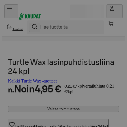
Hyppää sisältöön
Tuotteet
Turtle Wax lasinpuhdistusliina
24 kpl
Kaikki Turtle Wax -tuotteet
vertailuhinta 0,21
Noin
4,95 €
0,21 €/kpl
n.
€/kpl
Valitse toimitustapa
Lisää suosikkeihin, Turtle Wax lasinpuhdistusliina 24 kpl