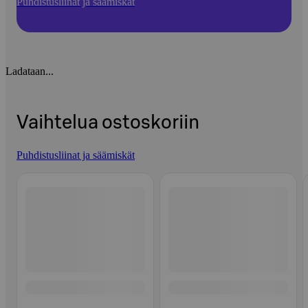
Puhdistusliinat ja säämiskät
Ladataan...
Vaihtelua ostoskoriin
Puhdistusliinat ja säämiskät
Ohita listaus