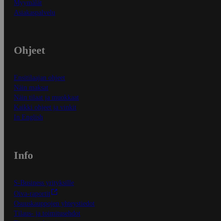
Myymälät
Asiakaspalvelu
Ohjeet
Ensitilaajan ohjeet
Näin maksat
Näin tilaat ja muokkaat
Kaikki ohjeet ja vinkit
In English
Info
S-Business yrityksille
Oiva-raportit
Osuuskauppojen yhteystiedot
Tilaus- ja toimitusehdot