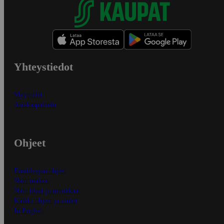
Yhteystiedot
Myymälät
Asiakaspalvelu
Ohjeet
Ensitilaajan ohjeet
Näin maksat
Näin tilaat ja muokkaat
Kaikki ohjeet ja vinkit
In English