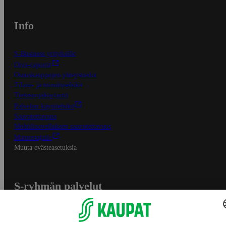
Info
S-Business yrityksille
Oiva-raportit
Osuuskauppojen yhteystiedot
Tilaus- ja toimitusehdot
Tietosuojakäytäntö
Palvelun käyttöehdot
Saavutettavuus
Mobiilisovelluksen saavutettavuus
Mainostajalle
Muuta evästeasetuksia
S-ryhmän palvelut
S-ryhmä