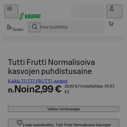
Hyppää sisältöön
Tuotteet
Tutti Frutti Normalisoiva
kasvojen puhdistusaine
Kaikki TUTTI FRUTTI -tuotteet
vertailuhinta 19,93
Noin
2,99 €
19,93 €/l
n.
€/l
Valitse toimitustapa
Lisää suosikkeihin, Tutti Frutti Normalisoiva kasvojen