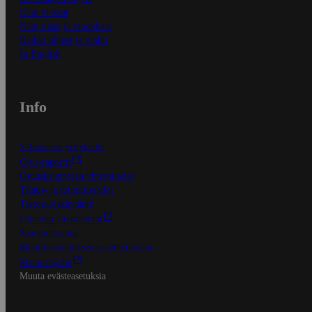
Näin maksat
Näin tilaat ja muokkaat
Kaikki ohjeet ja vinkit
In English
Info
S-Business yrityksille
Oiva-raportit
Osuuskauppojen yhteystiedot
Tilaus- ja toimitusehdot
Tietosuojakäytäntö
Palvelun käyttöehdot
Saavutettavuus
Mobiilisovelluksen saavutettavuus
Mainostajalle
Muuta evästeasetuksia