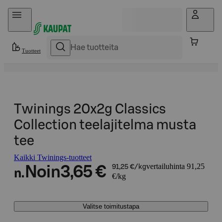
Hyppää sisältöön
Tuotteet
Twinings 20x2g Classics
Collection teelajitelma musta
tee
Kaikki Twinings-tuotteet
vertailuhinta 91,25
Noin
3,65 €
91,25 €/kg
n.
€/kg
Valitse toimitustapa