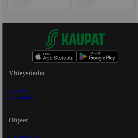
Yhteystiedot
Myymälät
Asiakaspalvelu
Ohjeet
Ensitilaajan ohjeet