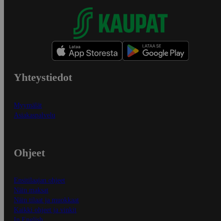
Yhteystiedot
Myymälät
Asiakaspalvelu
Ohjeet
Ensitilaajan ohjeet
Näin maksat
Näin tilaat ja muokkaat
Kaikki ohjeet ja vinkit
In English