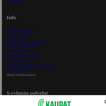
Info
S-Business yrityksille
Oiva-raportit
Osuuskauppojen yhteystiedot
Tilaus- ja toimitusehdot
Tietosuojakäytäntö
Palvelun käyttöehdot
Saavutettavuus
Mobiilisovelluksen saavutettavuus
Mainostajalle
Muuta evästeasetuksia
S-ryhmän palvelut