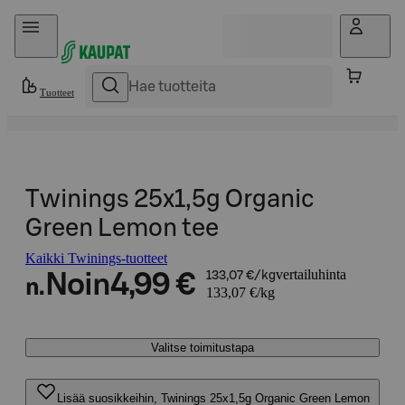
Hyppää sisältöön
Tuotteet
Twinings 25x1,5g Organic
Green Lemon tee
Kaikki Twinings-tuotteet
vertailuhinta
Noin
4,99 €
133,07 €/kg
n.
133,07 €/kg
Valitse toimitustapa
Lisää suosikkeihin, Twinings 25x1,5g Organic Green Lemon