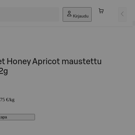
Kirjaudu
t Honey Apricot maustettu
2g
,75 €/kg
stapa