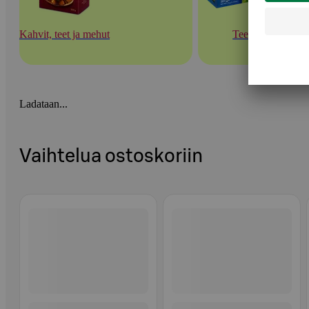
Kahvit, teet ja mehut
Teet
Ladataan...
Vaihtelua ostoskoriin
Ohita listaus