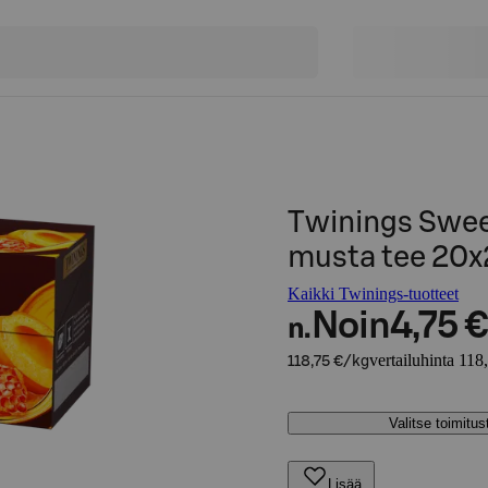
Twinings Swee
musta tee 20x
Kaikki Twinings-tuotteet
Noin
4,75 €
n.
vertailuhinta 118
118,75 €/kg
Valitse toimitu
Lisää