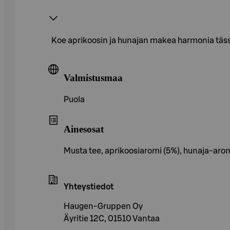
Koe aprikoosin ja hunajan makea harmonia täs
Valmistusmaa
Puola
Ainesosat
Musta tee, aprikoosiaromi (5%), hunaja-aromi
Yhteystiedot
Haugen-Gruppen Oy
Äyritie 12C, 01510 Vantaa