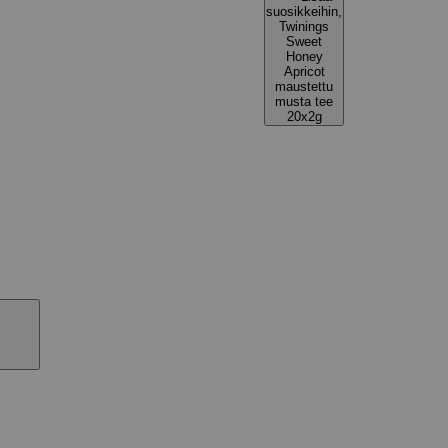
suosikkeihin,
Twinings
Sweet
Honey
Apricot
maustettu
musta tee
20x2g