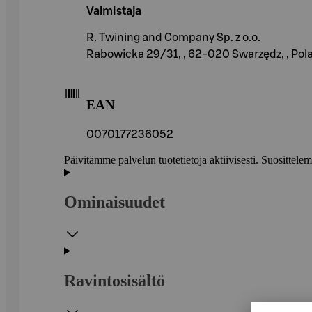
Valmistaja
R. Twining and Company Sp. z o.o.
Rabowicka 29/31, , 62-020 Swarzędz, , Pol
EAN
0070177236052
Päivitämme palvelun tuotetietoja aktiivisesti. Suositte
Ominaisuudet
Ravintosisältö