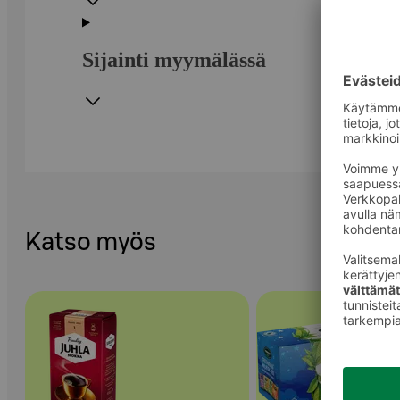
Sijainti myymälässä
Katso myös