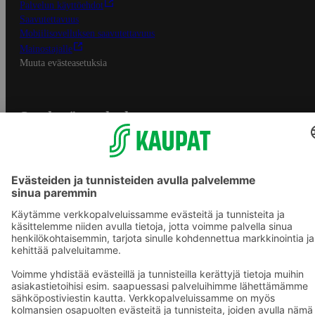
Palvelun käyttöehdot
Saavutettavuus
Mobiilisovelluksen saavutettavuus
Mainostajalle
Muuta evästeasetuksia
S-ryhmän palvelut
S-ryhmä
Asiakasomistajuus
Yhteishyvä Ruoka -sovellus
S-ostoslista -sovellus
Prisma.fi
Sokos.fi
S-Pankki
Yhteishyvä
Sokos Hotels
Raflaamo