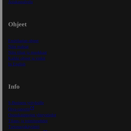
Asiakaspalvelu
Ohjeet
Ensitilaajan ohjeet
Näin maksat
Näin tilaat ja muokkaat
Kaikki ohjeet ja vinkit
In English
Info
S-Business yrityksille
Oiva-raportit
Osuuskauppojen yhteystiedot
Tilaus- ja toimitusehdot
Tietosuojakäytäntö