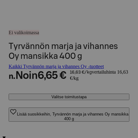
Ei valikoimassa
Tyrvännön marja ja vihannes
Oy mansikka 400 g
Kaikki Tyrvännön marja ja vihannes Oy -tuotteet
vertailuhinta 16,63
Noin
6,65 €
16,63 €/kg
n.
€/kg
Valitse toimitustapa
Lisää suosikkeihin, Tyrvännön marja ja vihannes Oy mansikka
400 g