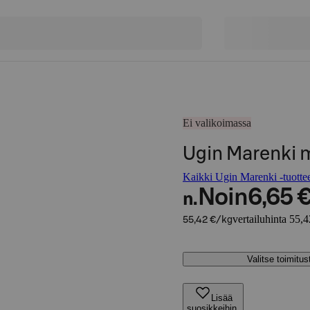
Ei valikoimassa
Ugin Marenki m
Kaikki Ugin Marenki -tuotte
Noin
6,65 
n.
vertailuhinta 55,
55,42 €/kg
Valitse toimitu
Lisää
suosikkeihin,