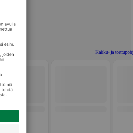
Kakku- ja torttupohj