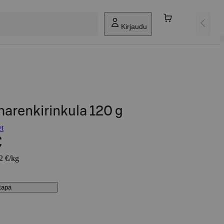
Kirjaudu
arenkirinkula 120 g
et
€
42 €/kg
stapa