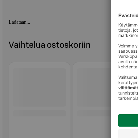
Ladataan...
Vaihtelua ostoskoriin
Ohita listaus