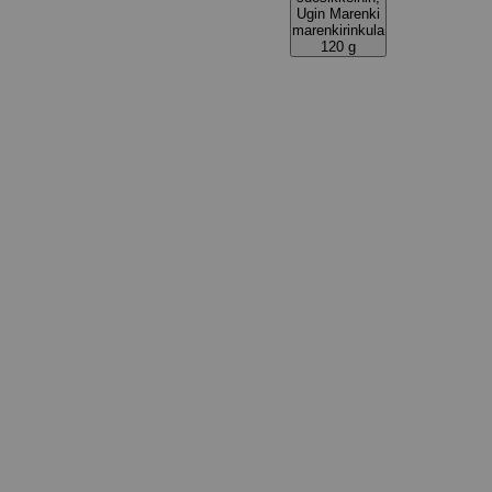
Ugin Marenki
marenkirinkula
120 g