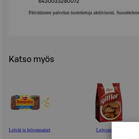
6430033280072
Päivitämme palvelun tuotetietoja aktiivisesti. Suositte
Katso myös
Leivät ja leivonnaiset
Leivonnaiset