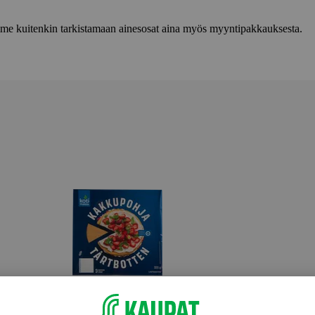
lemme kuitenkin tarkistamaan ainesosat aina myös myyntipakkauksesta.
Kakku- ja torttupohjat