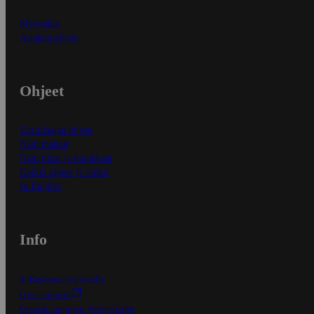
Myymälät
Asiakaspalvelu
Ohjeet
Ensitilaajan ohjeet
Näin maksat
Näin tilaat ja muokkaat
Kaikki ohjeet ja vinkit
In English
Info
S-Business yrityksille
Oiva-raportit
Osuuskauppojen yhteystiedot