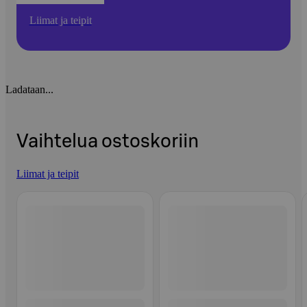
Liimat ja teipit
Ladataan...
Vaihtelua ostoskoriin
Liimat ja teipit
Ohita listaus