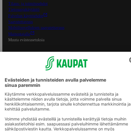
Tilaus- ja toimitusehdot
Tietosuojakäytäntö
Palvelun käyttöehdot
Saavutettavuus
Mobiilisovelluksen saavutettavuus
Mainostajalle
Muuta evästeasetuksia
S-ryhmän palvelut
S-ryhmä
Asiakasomistajuus
Yhteishyvä Ruoka -sovellus
S-ostoslista -sovellus
Prisma.fi
Sokos.fi
S-Pankki
Yhteishyvä
Sokos Hotels