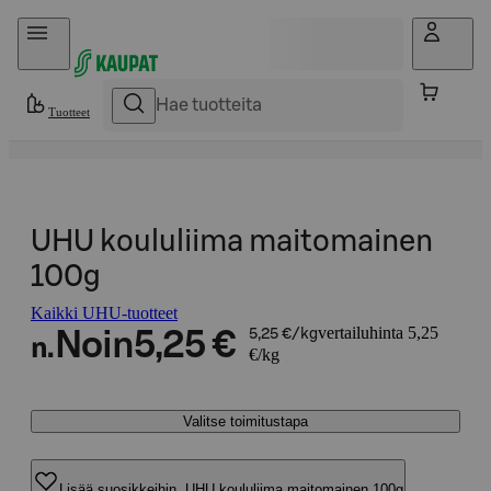
Hyppää sisältöön
Tuotteet
UHU koululiima maitomainen
100g
Kaikki UHU-tuotteet
vertailuhinta 5,25
Noin
5,25 €
5,25 €/kg
n.
€/kg
Valitse toimitustapa
Lisää suosikkeihin, UHU koululiima maitomainen 100g