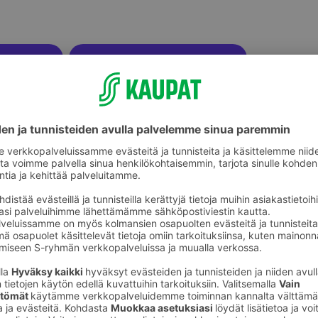
ikkeet
Liimat ja teipit