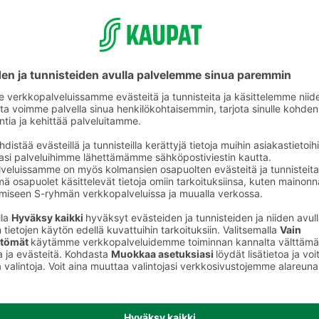
Uimapatjat ja vesilelut