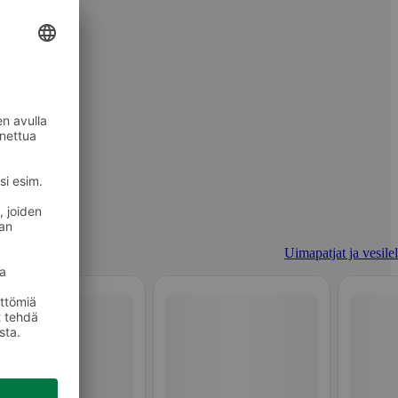
Uimapatjat ja vesilel