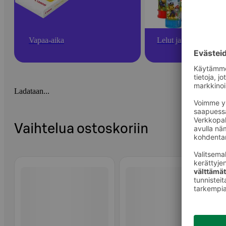
Vapaa-aika
Lelut ja pelit
Ladataan...
Vaihtelua ostoskoriin
Ohita listaus