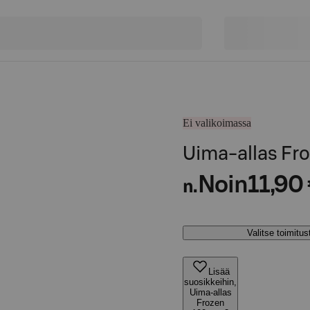
Ei valikoimassa
Uima-allas Fr
Noin
11,90
n.
Valitse toimitu
Lisää
suosikkeihin,
Uima-allas
Frozen