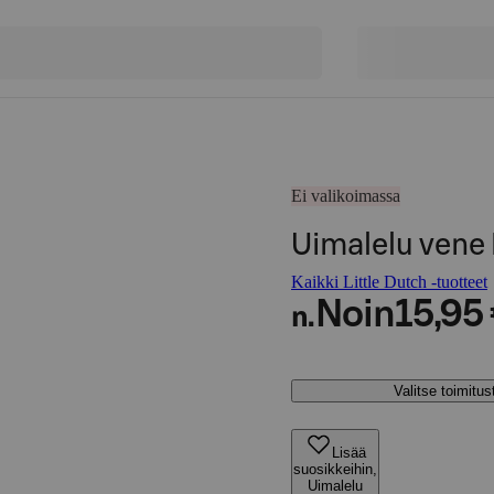
Ei valikoimassa
Uimalelu vene
Kaikki Little Dutch -tuotteet
Noin
15,95
n.
Valitse toimitu
Lisää
suosikkeihin,
Uimalelu