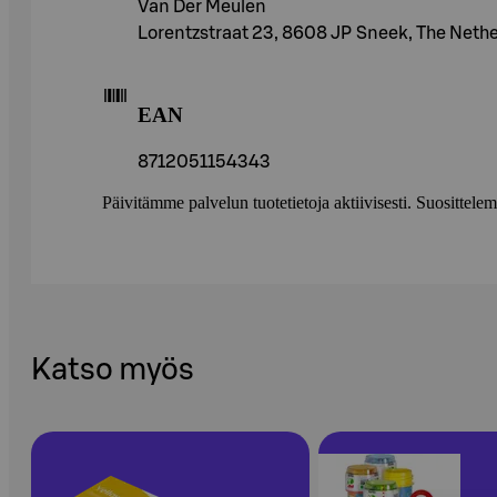
Van Der Meulen
Lorentzstraat 23, 8608 JP Sneek, The Neth
EAN
8712051154343
Päivitämme palvelun tuotetietoja aktiivisesti. Suositte
Katso myös