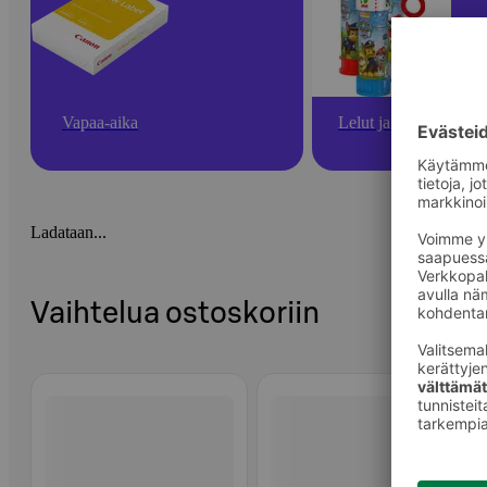
Vapaa-aika
Lelut ja pelit
Ladataan...
Vaihtelua ostoskoriin
Ohita listaus