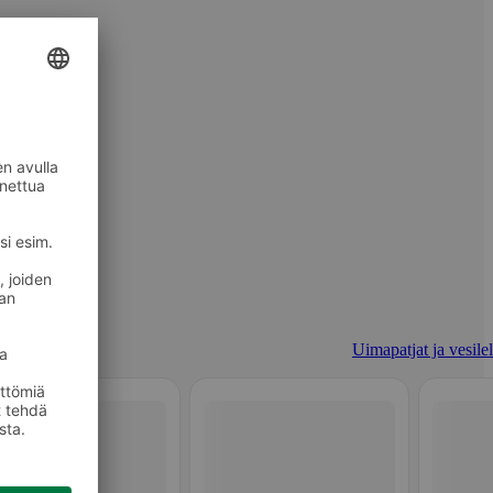
Uimapatjat ja vesilel