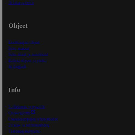
Asiakaspalvelu
Ohjeet
Ensitilaajan ohjeet
Näin maksat
Näin tilaat ja muokkaat
Kaikki ohjeet ja vinkit
In English
Info
S-Business yrityksille
Oiva-raportit
Osuuskauppojen yhteystiedot
Tilaus- ja toimitusehdot
Tietosuojakäytäntö