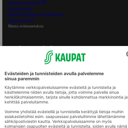
Palvelun käyttöehdot
Saavutettavuus
Mobiilisovelluksen saavutettavuus
Mainostajalle
Muuta evästeasetuksia
S-ryhmän palvelut
S-ryhmä
Asiakasomistajuus
Yhteishyvä Ruoka -sovellus
S-ostoslista -sovellus
Prisma.fi
Sokos.fi
S-Pankki
Yhteishyvä
Sokos Hotels
Raflaamo