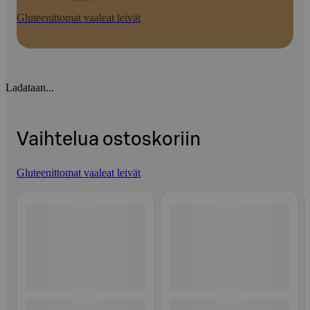
Gluteenittomat vaaleat leivät
Ladataan...
Vaihtelua ostoskoriin
Gluteenittomat vaaleat leivät
Ohita listaus