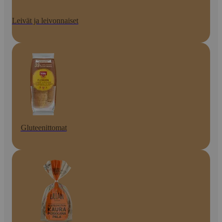
Leivät ja leivonnaiset
Gluteenittomat