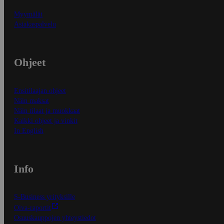
Myymälät
Asiakaspalvelu
Ohjeet
Ensitilaajan ohjeet
Näin maksat
Näin tilaat ja muokkaat
Kaikki ohjeet ja vinkit
In English
Info
S-Business yrityksille
Oiva-raportit
Osuuskauppojen yhteystiedot