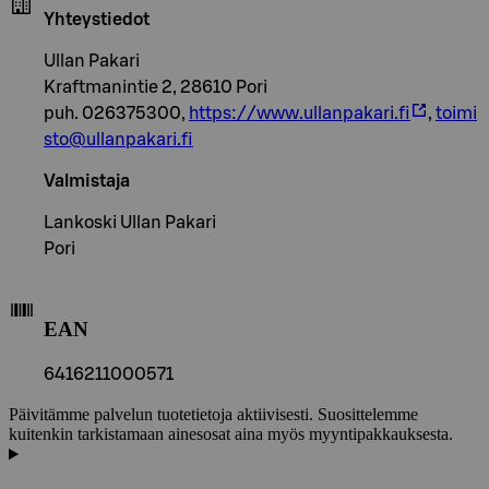
Yhteystiedot
Ullan Pakari
Kraftmanintie 2, 28610 Pori
puh. 026375300,
https://www.ullanpakari.fi
,
toimi
sto@ullanpakari.fi
Valmistaja
Lankoski Ullan Pakari
Pori
EAN
6416211000571
Päivitämme palvelun tuotetietoja aktiivisesti. Suosittelemme
kuitenkin tarkistamaan ainesosat aina myös myyntipakkauksesta.