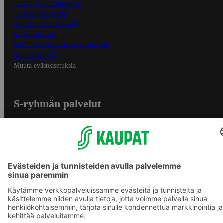
Tilaus- ja toimitusehdot
Tietosuojakäytäntö
Palvelun käyttöehdot
Saavutettavuus
Mobiilisovelluksen saavutettavuus
Mainostajalle
Muuta evästeasetuksia
S-ryhmän palvelut
S-ryhmä
Asiakasomistajuus
Yhteishyvä Ruoka -sovellus
S-ostoslista -sovellus
Prisma.fi
Sokos.fi
S-Pankki
Yhteishyvä
Sokos Hotels