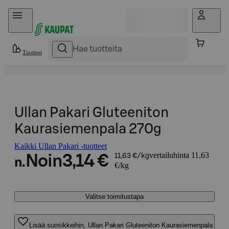
Hyppää sisältöön
Tuotteet
Ullan Pakari Gluteeniton
Kaurasiemenpala 270g
Kaikki Ullan Pakari -tuotteet
vertailuhinta 11,63
Noin
3,14 €
11,63 €/kg
n.
€/kg
Valitse toimitustapa
Lisää suosikkeihin, Ullan Pakari Gluteeniton Kaurasiemenpala