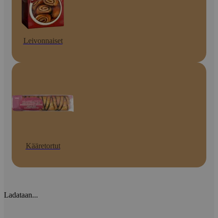
Leivonnaiset
Kääretortut
Ladataan...