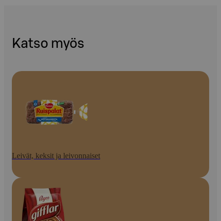
Katso myös
Leivät, keksit ja leivonnaiset