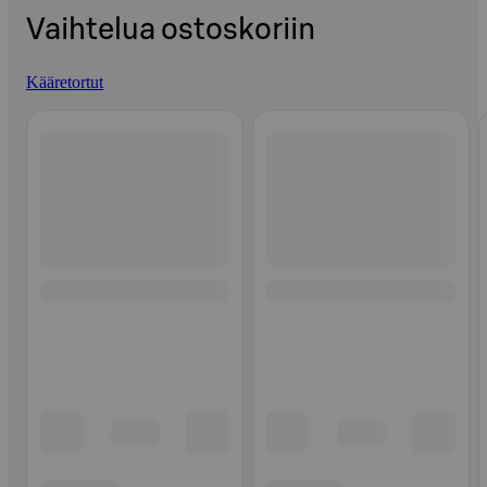
Vaihtelua ostoskoriin
Kääretortut
Ohita listaus