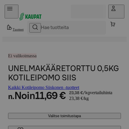
Hyppää sisältöön
Tuotteet
Ei valikoimassa
UNELMAKÄÄRETORTTU 0,5KG
KOTILEIPOMO SIIS
Kaikki Kotileipomo Siiskonen -tuotteet
vertailuhinta
Noin
11,69 €
23,38 €/kg
n.
23,38 €/kg
Valitse toimitustapa