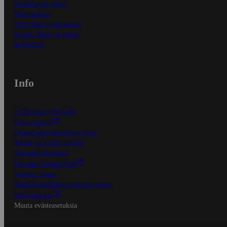
Ensitilaajan ohjeet
Näin maksat
Näin tilaat ja muokkaat
Kaikki ohjeet ja vinkit
In English
Info
S-Business yrityksille
Oiva-raportit
Osuuskauppojen yhteystiedot
Tilaus- ja toimitusehdot
Tietosuojakäytäntö
Palvelun käyttöehdot
Saavutettavuus
Mobiilisovelluksen saavutettavuus
Mainostajalle
Muuta evästeasetuksia