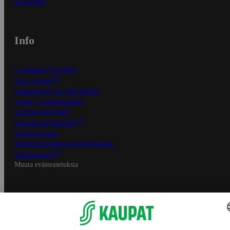
In English
Info
S-Business yrityksille
Oiva-raportit
Osuuskauppojen yhteystiedot
Tilaus- ja toimitusehdot
Tietosuojakäytäntö
Palvelun käyttöehdot
Saavutettavuus
Mobiilisovelluksen saavutettavuus
Mainostajalle
Muuta evästeasetuksia
S-ryhmän palvelut