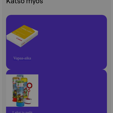
Katso myös
Vapaa-aika
Lelut ja pelit