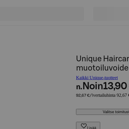
Unique Haircar
muotoiluvoide k
Kaikki Unique-tuotteet
Noin
13,90
n.
vertailuhinta 92,67 
92,67 €/l
Valitse toimitu
Lisää