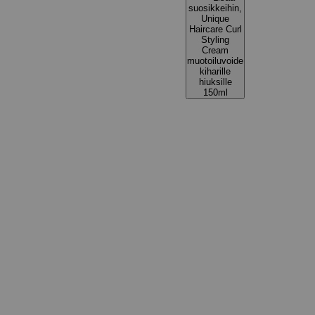
suosikkeihin,
Unique
Haircare Curl
Styling
Cream
muotoiluvoide
kiharille
hiuksille
150ml