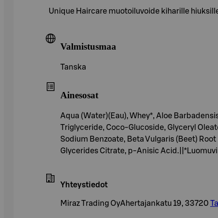
Unique Haircare muotoiluvoide kiharille hiuksill
Valmistusmaa
Tanska
Ainesosat
Aqua (Water)(Eau), Whey*, Aloe Barbadensis 
Triglyceride, Coco-Glucoside, Glyceryl Olea
Sodium Benzoate, Beta Vulgaris (Beet) Root 
Glycerides Citrate, p-Anisic Acid.||*Luomuvi
Yhteystiedot
Miraz Trading OyAhertajankatu 19, 33720
T