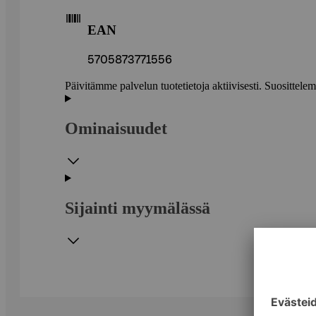
EAN
5705873771556
Päivitämme palvelun tuotetietoja aktiivisesti. Suositte
Ominaisuudet
Sijainti myymälässä