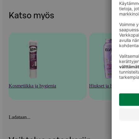
Katso myös
Kosmetiikka ja hygienia
Hiukset ja hiustenhoito
Ladataan...