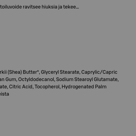
oiluvoide ravitsee hiuksia ja tekee…
ii (Shea) Butter*, Glyceryl Stearate, Caprylic/Capric
nthan Gum, Octyldodecanol, Sodium Stearoyl Glutamate,
ate, Citric Acid, Tocopherol, Hydrogenated Palm
eista