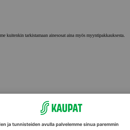
lemme kuitenkin tarkistamaan ainesosat aina myös myyntipakkauksesta.