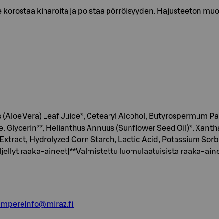
e korostaa kiharoita ja poistaa pörröisyyden. Hajusteeton muot
(Aloe Vera) Leaf Juice*, Cetearyl Alcohol, Butyrospermum Park
te, Glycerin**, Helianthus Annuus (Sunflower Seed Oil)*, Xa
Extract, Hydrolyzed Corn Starch, Lactic Acid, Potassium Sorb
ljellyt raaka-aineet|**Valmistettu luomulaatuisista raaka-ain
ampereInfo@miraz.fi