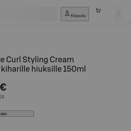
Kirjaudu
e Curl Styling Cream
iharille hiuksille 150ml
 €
€/l
stapa