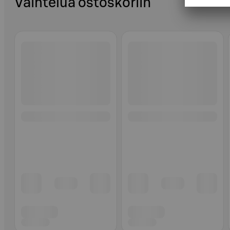
Vaihtelua ostoskoriin
Ohita listaus