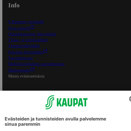
Info
S-Business yrityksille
Oiva-raportit
Osuuskauppojen yhteystiedot
Tilaus- ja toimitusehdot
Tietosuojakäytäntö
Palvelun käyttöehdot
Saavutettavuus
Mobiilisovelluksen saavutettavuus
Mainostajalle
Muuta evästeasetuksia
S-ryhmän palvelut
S-ryhmä
Asiakasomistajuus
Yhteishyvä Ruoka -sovellus