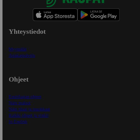
Yhteystiedot
Myymälät
Asiakaspalvelu
Ohjeet
Ensitilaajan ohjeet
Näin maksat
Näin tilaat ja muokkaat
Kaikki ohjeet ja vinkit
In English