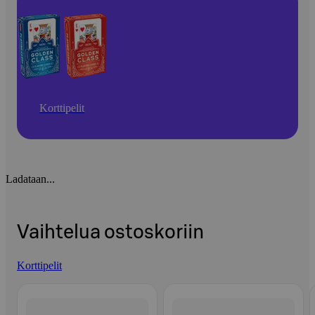
Korttipelit
Ladataan...
Vaihtelua ostoskoriin
Korttipelit
Ohita listaus