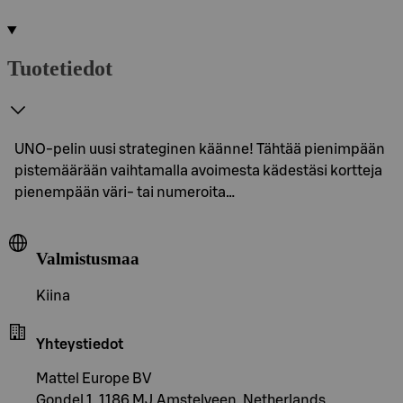
Tuotetiedot
UNO-pelin uusi strateginen käänne! Tähtää pienimpään
pistemäärään vaihtamalla avoimesta kädestäsi kortteja
pienempään väri- tai numeroita…
Valmistusmaa
Kiina
Yhteystiedot
Mattel Europe BV
Gondel 1, 1186 MJ Amstelveen, Netherlands