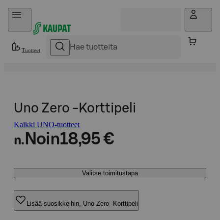
Hyppää sisältöön
Tuotteet
Uno Zero -Korttipeli
Kaikki UNO-tuotteet
Noin
18,95 €
n.
Valitse toimitustapa
Lisää suosikkeihin, Uno Zero -Korttipeli