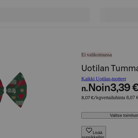
Ei valikoimassa
Uotilan Tumm
Kaikki Uotilan-tuotteet
Noin
3,39 
n.
vertailuhinta 8,07 
8,07 €/kg
Valitse toimitu
Lisää
suosikkeihin,