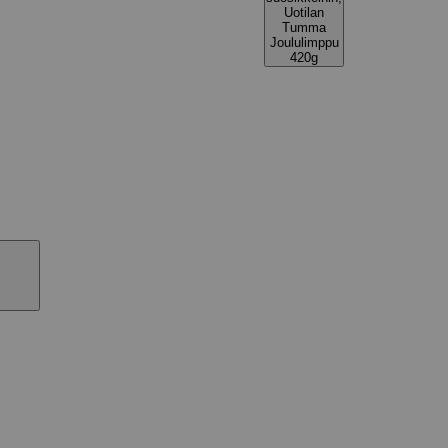
Uotilan
Tumma
Joululimppu
420g