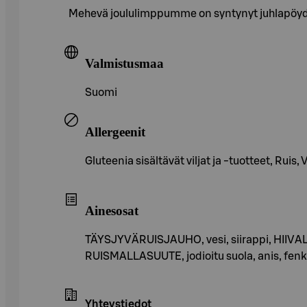
Mehevä joululimppumme on syntynyt juhlapöydän 
Valmistusmaa
Suomi
Allergeenit
Gluteenia sisältävät viljat ja -tuotteet, Ruis,
Ainesosat
TÄYSJYVÄRUISJAUHO, vesi, siirappi, HIIVALEI
RUISMALLASUUTE, jodioitu suola, anis, fenko
Yhteystiedot