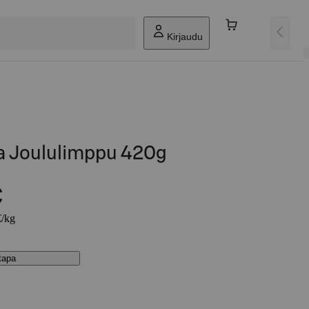
Kirjaudu
a Joululimppu 420g
€
€/kg
stapa