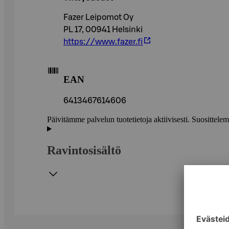
Fazer Leipomot Oy
PL 17, 00941 Helsinki
https://www.fazer.fi
EAN
6413467614606
Päivitämme palvelun tuotetietoja aktiivisesti. Suositte
Ravintosisältö