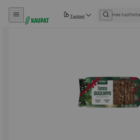
Hyppää sisältöön
Tuotteet