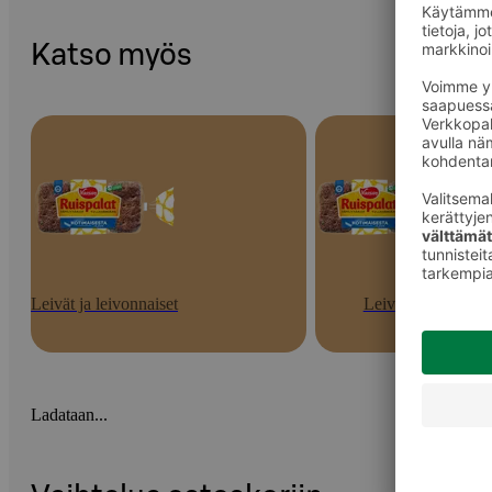
Katso myös
Leivät ja leivonnaiset
Leivät
Ladataan...