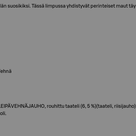
suosikiksi. Tässä limpussa yhdistyvät perinteiset maut täysjy
 Vehnä
PÄVEHNÄJAUHO, rouhittu taateli (6, 5 %)(taateli, riisijauho)
li.