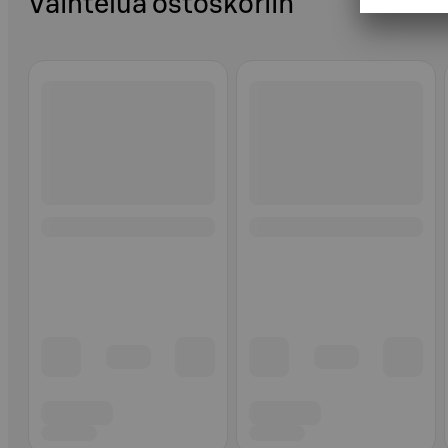
Vaihtelua ostoskoriin
Ohita listaus