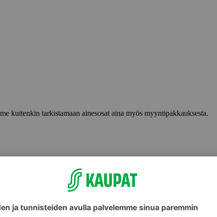
lemme kuitenkin tarkistamaan ainesosat aina myös myyntipakkauksesta.