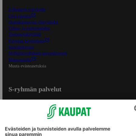
S-Business yrityksille
Oiva-raportit
Osuuskauppojen yhteystiedot
Tilaus- ja toimitusehdot
Tietosuojakäytäntö
Palvelun käyttöehdot
Saavutettavuus
Mobiilisovelluksen saavutettavuus
Mainostajalle
Muuta evästeasetuksia
S-ryhmän palvelut
S-ryhmä
Asiakasomistajuus
Yhteishyvä Ruoka -sovellus
S-ostoslista -sovellus
Prisma.fi