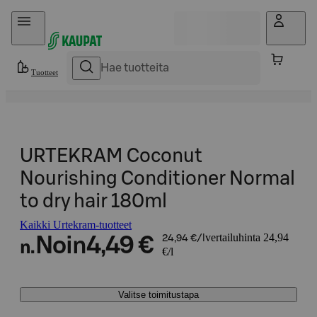
Hyppää sisältöön
Tuotteet
URTEKRAM Coconut
Nourishing Conditioner Normal
to dry hair 180ml
Kaikki Urtekram-tuotteet
vertailuhinta 24,94
Noin
4,49 €
24,94 €/l
n.
€/l
Valitse toimitustapa