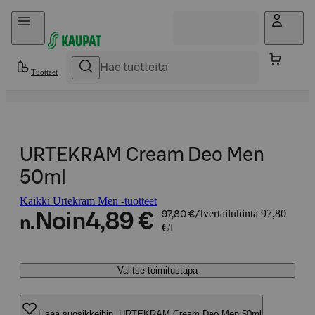
Hyppää sisältöön
Tuotteet
URTEKRAM Cream Deo Men
50ml
Kaikki Urtekram Men -tuotteet
vertailuhinta 97,80
Noin
4,89 €
97,80 €/l
n.
€/l
Valitse toimitustapa
Lisää suosikkeihin, URTEKRAM Cream Deo Men 50ml