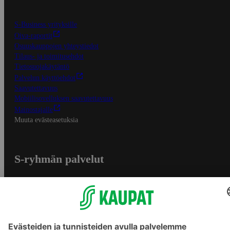
S-Business yrityksille
Oiva-raportit
Osuuskauppojen yhteystiedot
Tilaus- ja toimitusehdot
Tietosuojakäytäntö
Palvelun käyttöehdot
Saavutettavuus
Mobiilisovelluksen saavutettavuus
Mainostajalle
Muuta evästeasetuksia
S-ryhmän palvelut
S-ryhmä
Asiakasomistajuus
Yhteishyvä Ruoka -sovellus
S-ostoslista -sovellus