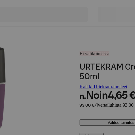
Ei valikoimassa
URTEKRAM Cre
50ml
Kaikki Urtekram-tuotteet
Noin
4,65 
n.
vertailuhinta 93,00 
93,00 €/l
Valitse toimitu