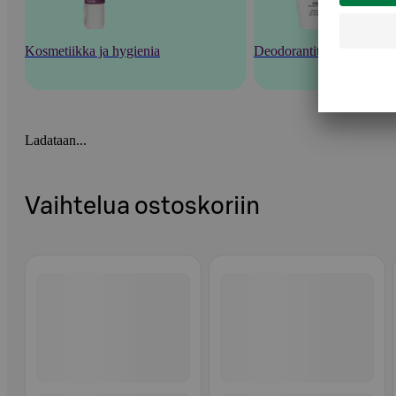
Kosmetiikka ja hygienia
Deodorantit ja tuoksut
Ladataan...
Vaihtelua ostoskoriin
Ohita listaus