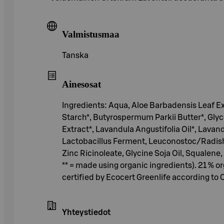
Valmistusmaa
Tanska
Ainesosat
Ingredients: Aqua, Aloe Barbadensis Leaf Ext
Starch*, Butyrospermum Parkii Butter*, Glyc
Extract*, Lavandula Angustifolia Oil*, Lavan
Lactobacillus Ferment, Leuconostoc/Radish 
Zinc Ricinoleate, Glycine Soja Oil, Squalene
** = made using organic ingredients). 21 % o
certified by Ecocert Greenlife according 
Yhteystiedot