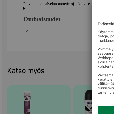
Päivitämme palvelun tuotetietoja aktiivisesti. Suositte
Ominaisuudet
Katso myös