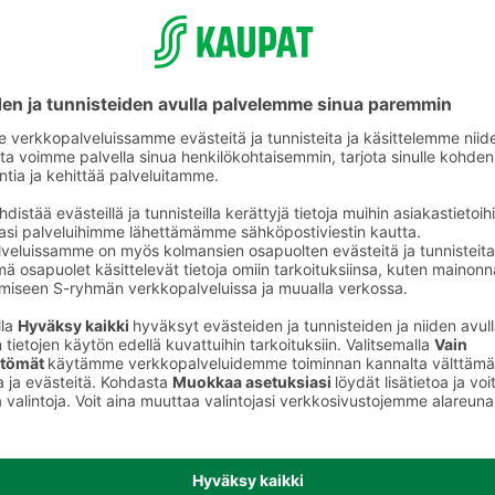
lemme kuitenkin tarkistamaan ainesosat aina myös myyntipakkauksesta.