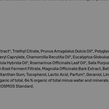
ract*, Triethyl Citrate, Prunus Amygdalus Dulcis Oil*, Polygly
eryl Caprylate, Chamomilla Recutita Oil*, Eucalyptus Globulus
dula Hybrida Oil*, Rosmarinus Officinalis Leaf Oil*, Salix Pur
Root Ferment Filtrate, Magnolia Officinalis Bark Extract, Be
, Xanthan Gum, Tocopherol, Lactic Acid, Parfum*, Geraniol, Lim
rganic of total. 64 % organic of total minus water and minera
to COSMOS Standard.