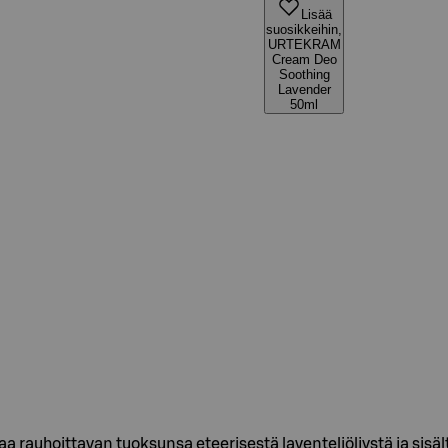
Lisää
suosikkeihin,
URTEKRAM
Cream Deo
Soothing
Lavender
50ml
 rauhoittavan tuoksunsa eteerisestä laventeliöljystä ja sisä