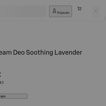
Kirjaudu
am Deo Soothing Lavender
€
€/l
stapa