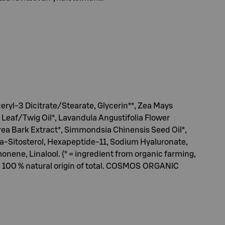
ceryl-3 Dicitrate/Stearate, Glycerin**, Zea Mays
 Leaf/Twig Oil*, Lavandula Angustifolia Flower
purea Bark Extract*, Simmondsia Chinensis Seed Oil*,
ta-Sitosterol, Hexapeptide-11, Sodium Hyaluronate,
onene, Linalool. (* = ingredient from organic farming,
ls. 100 % natural origin of total. COSMOS ORGANIC