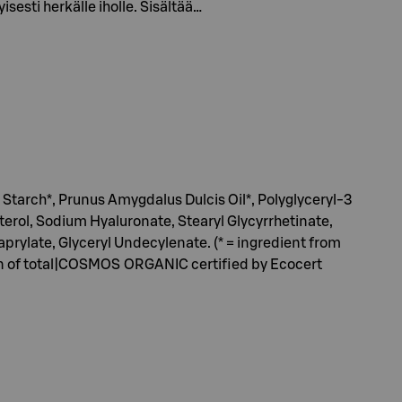
sesti herkälle iholle. Sisältää…
 Starch*, Prunus Amygdalus Dulcis Oil*, Polyglyceryl-3
terol, Sodium Hyaluronate, Stearyl Glycyrrhetinate,
rylate, Glyceryl Undecylenate. (* = ingredient from
igin of total|COSMOS ORGANIC certified by Ecocert