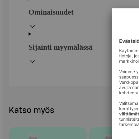
Ominaisuudet
Sijainti myymälässä
Katso myös