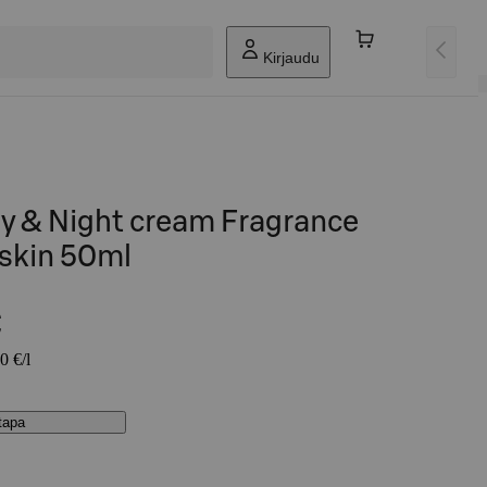
Kirjaudu
 & Night cream Fragrance
 skin 50ml
€
0 €/l
stapa