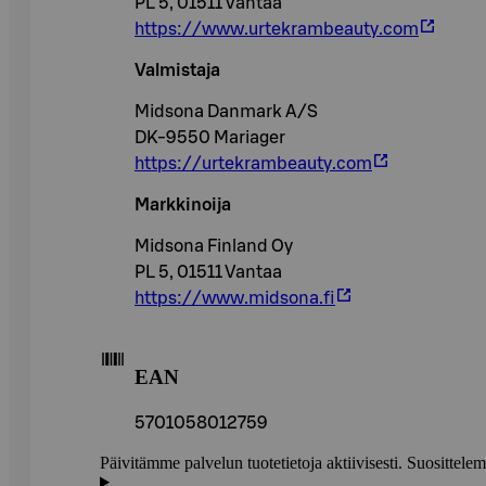
PL 5, 01511 Vantaa
https://www.urtekrambeauty.com
Valmistaja
Midsona Danmark A/S
DK-9550 Mariager
https://urtekrambeauty.com
Markkinoija
Midsona Finland Oy
PL 5, 01511 Vantaa
https://www.midsona.fi
EAN
5701058012759
Päivitämme palvelun tuotetietoja aktiivisesti. Suositte