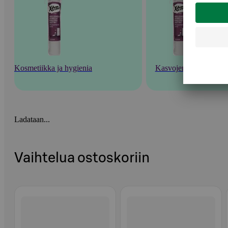
Kosmetiikka ja hygienia
Kasvojenhoito
Ladataan...
Vaihtelua ostoskoriin
Ohita listaus