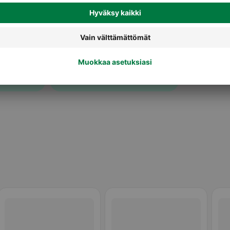
Päivävoiteet