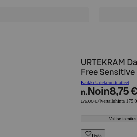
URTEKRAM Day
Free Sensitive
Kaikki Urtekram-tuotteet
Noin
8,75 
n.
vertailuhinta 175,0
175,00 €/l
Valitse toimitu
Lisää