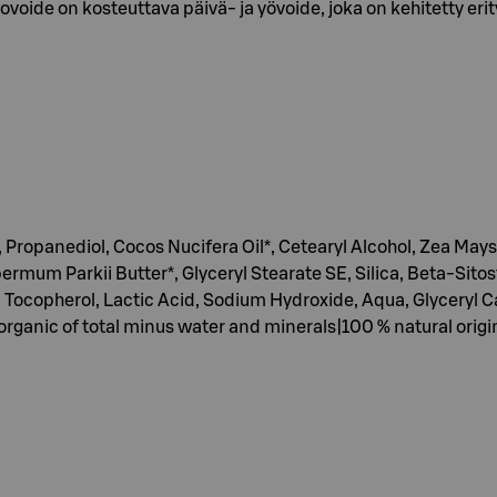
ide on kosteuttava päivä- ja yövoide, joka on kehitetty erityi
 Propanediol, Cocos Nucifera Oil*, Cetearyl Alcohol, Zea Mays
rmum Parkii Butter*, Glyceryl Stearate SE, Silica, Beta-Sitos
copherol, Lactic Acid, Sodium Hydroxide, Aqua, Glyceryl Cap
% organic of total minus water and minerals|100 % natural or