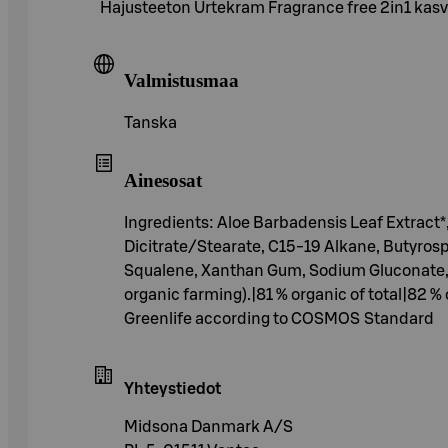
Hajusteeton Urtekram Fragrance free 2in1 kasvovo
Valmistusmaa
Tanska
Ainesosat
Ingredients: Aloe Barbadensis Leaf Extract*,
Dicitrate/Stearate, C15-19 Alkane, Butyrospe
Squalene, Xanthan Gum, Sodium Gluconate, To
organic farming).|81 % organic of total|82 
Greenlife according to COSMOS Standard
Yhteystiedot
Midsona Danmark A/S