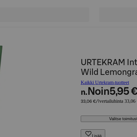
URTEKRAM Inte
Wild Lemongr
Kaikki Urtekram-tuotteet
Noin
5,95 
n.
vertailuhinta 33,06 
33,06 €/l
Valitse toimitu
Lisää