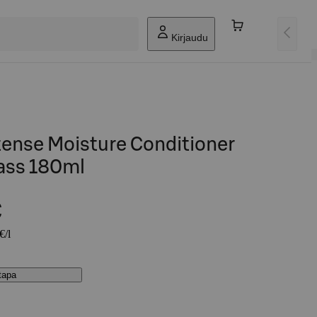
Kirjaudu
nse Moisture Conditioner
ass 180ml
€
€/l
stapa