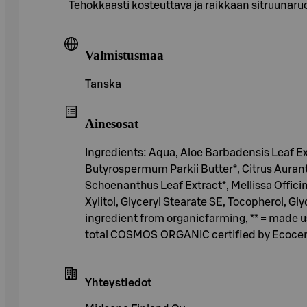
Tehokkaasti kosteuttava ja raikkaan sitruunaruo
Valmistusmaa
Tanska
Ainesosat
Ingredients: Aqua, Aloe Barbadensis Leaf Ext
Butyrospermum Parkii Butter*, Citrus Aurant
Schoenanthus Leaf Extract*, Mellissa Officin
Xylitol, Glyceryl Stearate SE, Tocopherol, Gl
ingredient from organicfarming, ** = made us
total COSMOS ORGANIC certified by Ecocer
Yhteystiedot