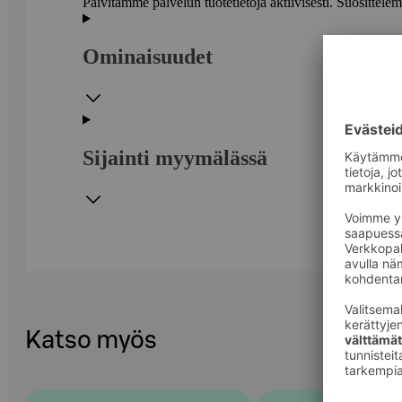
Päivitämme palvelun tuotetietoja aktiivisesti. Suositte
Ominaisuudet
Sijainti myymälässä
Katso myös