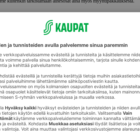
lemme kuitenkin tarkistamaan ainesosat aina myös myyntipakkauksesta.