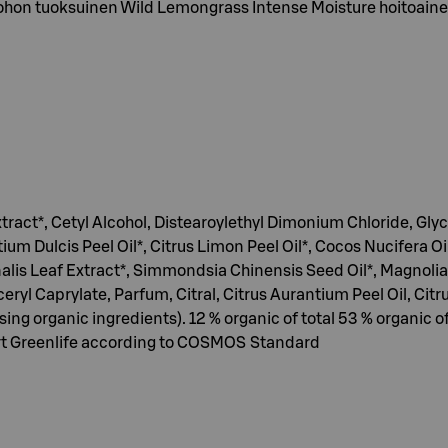
hon tuoksuinen Wild Lemongrass Intense Moisture hoitoaine so
ract*, Cetyl Alcohol, Distearoylethyl Dimonium Chloride, Glyc
ium Dulcis Peel Oil*, Citrus Limon Peel Oil*, Cocos Nucifera
alis Leaf Extract*, Simmondsia Chinensis Seed Oil*, Magnolia 
yceryl Caprylate, Parfum, Citral, Citrus Aurantium Peel Oil, Cit
ing organic ingredients). 12 % organic of total 53 % organic o
t Greenlife according to COSMOS Standard