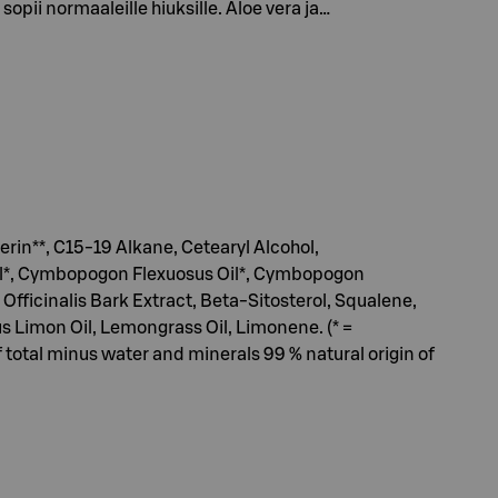
pii normaaleille hiuksille. Aloe vera ja…
erin**, C15-19 Alkane, Cetearyl Alcohol,
 Oil*, Cymbopogon Flexuosus Oil*, Cymbopogon
Officinalis Bark Extract, Beta-Sitosterol, Squalene,
rus Limon Oil, Lemongrass Oil, Limonene. (* =
f total minus water and minerals 99 % natural origin of