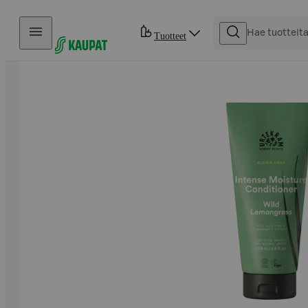
Hyppää sisältöön
Tuotteet