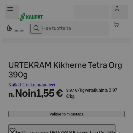
Hyppää sisältöön
Tuotteet
URTEKRAM Kikherne Tetra Org
390g
Kaikki Urtekram-tuotteet
vertailuhinta 3,97
Noin
1,55 €
3,97 €/kg
n.
€/kg
Valitse toimitustapa
Lisää suosikkeihin, URTEKRAM Kikherne Tetra Org 390g