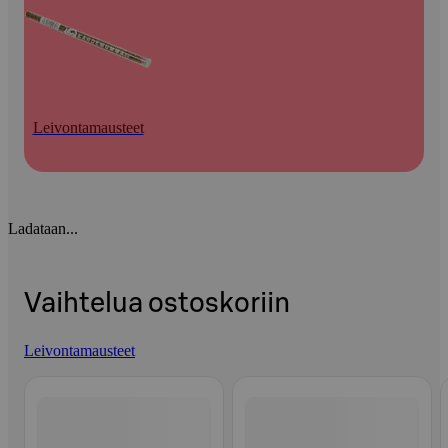
Leivontamausteet
Ladataan...
Vaihtelua ostoskoriin
Leivontamausteet
Ohita listaus