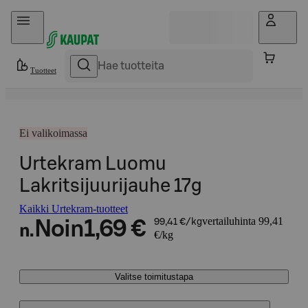
Hyppää sisältöön
Tuotteet
Ei valikoimassa
Urtekram Luomu
Lakritsijuurijauhe 17g
Kaikki Urtekram-tuotteet
vertailuhinta 99,41
Noin
1,69 €
99,41 €/kg
n.
€/kg
Valitse toimitustapa