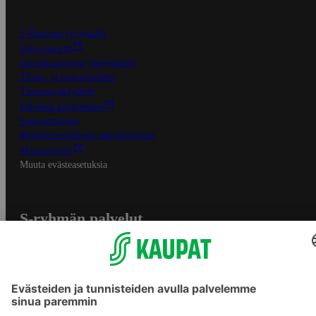
S-Business yrityksille
Oiva-raportit
Osuuskauppojen yhteystiedot
Tilaus- ja toimitusehdot
Tietosuojakäytäntö
Palvelun käyttöehdot
Saavutettavuus
Mobiilisovelluksen saavutettavuus
Mainostajalle
Muuta evästeasetuksia
S-ryhmän palvelut
S-ryhmä
Asiakasomistajuus
Yhteishyvä Ruoka -sovellus
S-ostoslista -sovellus