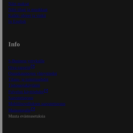
Näin maksat
Näin tilaat ja muokkaat
Kaikki ohjeet ja vinkit
In English
Info
S-Business yrityksille
Oiva-raportit
Osuuskauppojen yhteystiedot
Tilaus- ja toimitusehdot
Tietosuojakäytäntö
Palvelun käyttöehdot
Saavutettavuus
Mobiilisovelluksen saavutettavuus
Mainostajalle
Muuta evästeasetuksia