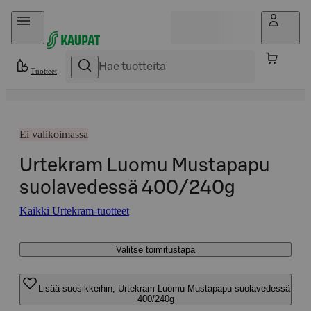
Hyppää sisältöön
Tuotteet
Ei valikoimassa
Urtekram Luomu Mustapapu
suolavedessä 400/240g
Kaikki Urtekram-tuotteet
Valitse toimitustapa
Lisää suosikkeihin, Urtekram Luomu Mustapapu suolavedessä
400/240g