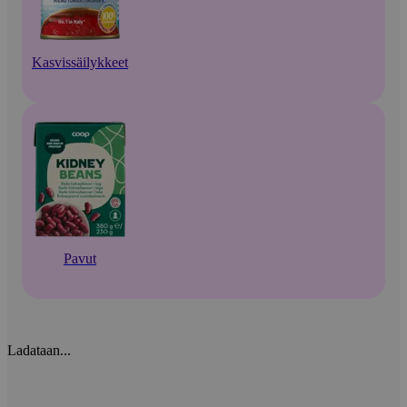
Kasvissäilykkeet
Pavut
Ladataan...