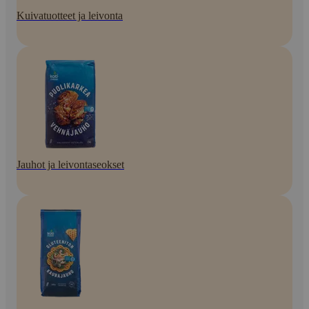
Kuivatuotteet ja leivonta
Jauhot ja leivontaseokset