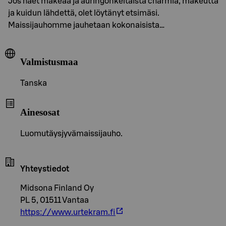
Jos haet makeaa ja auringonkeltaista charmia, makeutta
ja kuidun lähdettä, olet löytänyt etsimäsi.
Maissijauhomme jauhetaan kokonaisista…
Valmistusmaa
Tanska
Ainesosat
Luomutäysjyvämaissijauho.
Yhteystiedot
Midsona Finland Oy
PL 5, 01511 Vantaa
https://www.urtekram.fi