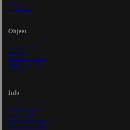
Myymälät
Asiakaspalvelu
Ohjeet
Ensitilaajan ohjeet
Näin maksat
Näin tilaat ja muokkaat
Kaikki ohjeet ja vinkit
In English
Info
S-Business yrityksille
Oiva-raportit
Osuuskauppojen yhteystiedot
Tilaus- ja toimitusehdot