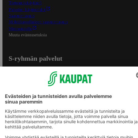
Tietosuojakäytäntö
Palvelun käyttöehdot
Saavutettavuus
Mobiilisovelluksen saavutettavuus
Mainostajalle
Muuta evästeasetuksia
S-ryhmän palvelut
S-ryhmä
Asiakasomistajuus
Yhteishyvä Ruoka -sovellus
S-ostoslista -sovellus
Prisma.fi
Sokos.fi
S-Pankki
Yhteishyvä
Sokos Hotels
Raflaamo