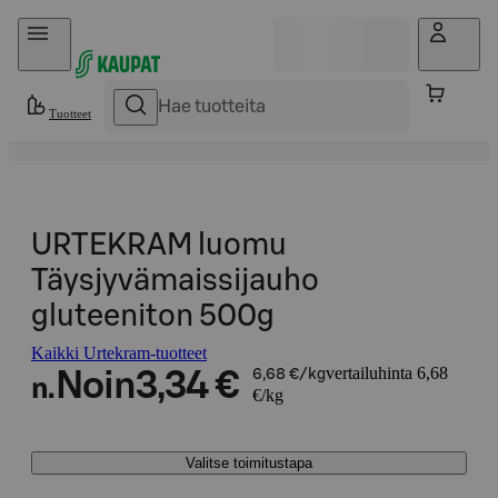
Hyppää sisältöön
Tuotteet
URTEKRAM luomu
Täysjyvämaissijauho
gluteeniton 500g
Kaikki Urtekram-tuotteet
vertailuhinta 6,68
Noin
3,34 €
6,68 €/kg
n.
€/kg
Valitse toimitustapa