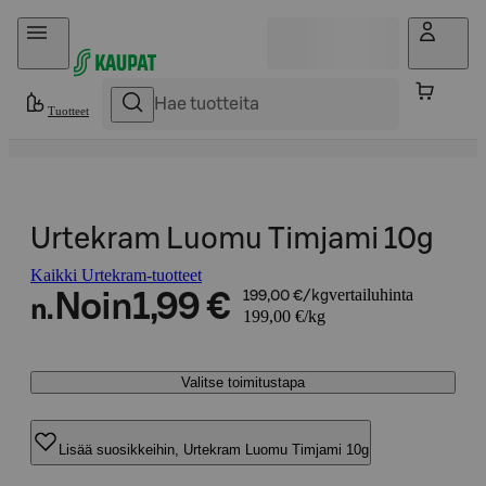
Hyppää sisältöön
Tuotteet
Urtekram Luomu Timjami 10g
Kaikki Urtekram-tuotteet
vertailuhinta
Noin
1,99 €
199,00 €/kg
n.
199,00 €/kg
Valitse toimitustapa
Lisää suosikkeihin, Urtekram Luomu Timjami 10g