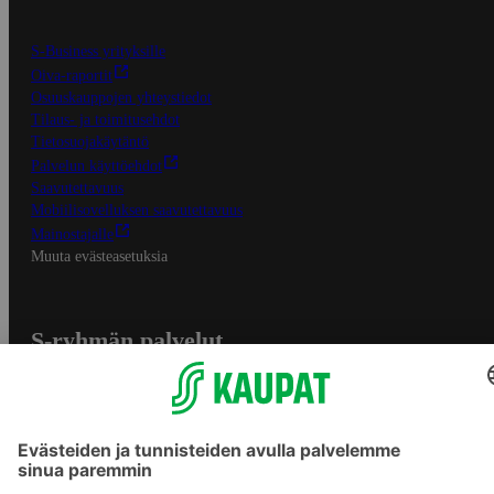
S-Business yrityksille
Oiva-raportit
Osuuskauppojen yhteystiedot
Tilaus- ja toimitusehdot
Tietosuojakäytäntö
Palvelun käyttöehdot
Saavutettavuus
Mobiilisovelluksen saavutettavuus
Mainostajalle
Muuta evästeasetuksia
S-ryhmän palvelut
S-ryhmä
Asiakasomistajuus
Yhteishyvä Ruoka -sovellus
S-ostoslista -sovellus