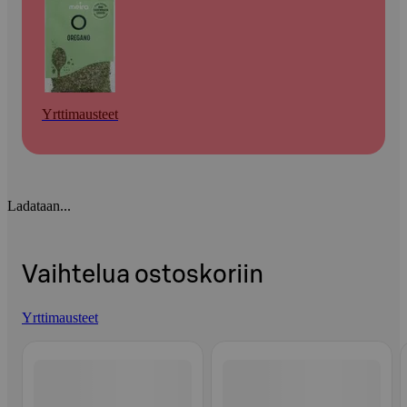
Yrttimausteet
Ladataan...
Vaihtelua ostoskoriin
Yrttimausteet
Ohita listaus