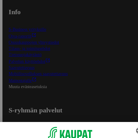
Info
S-Business yrityksille
Oiva-raportit
Osuuskauppojen yhteystiedot
Tilaus- ja toimitusehdot
Tietosuojakäytäntö
Palvelun käyttöehdot
Saavutettavuus
Mobiilisovelluksen saavutettavuus
Mainostajalle
Muuta evästeasetuksia
S-ryhmän palvelut
S-ryhmä
Asiakasomistajuus