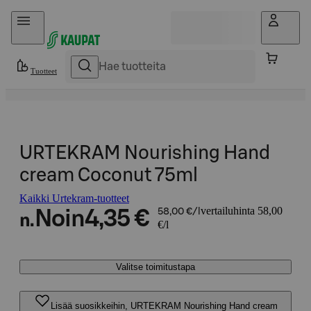
Hyppää sisältöön
Tuotteet
URTEKRAM Nourishing Hand
cream Coconut 75ml
Kaikki Urtekram-tuotteet
vertailuhinta 58,00
Noin
4,35 €
58,00 €/l
n.
€/l
Valitse toimitustapa
Lisää suosikkeihin, URTEKRAM Nourishing Hand cream