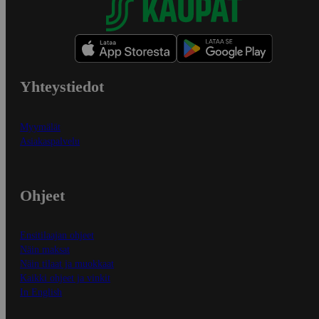
Yhteystiedot
Myymälät
Asiakaspalvelu
Ohjeet
Ensitilaajan ohjeet
Näin maksat
Näin tilaat ja muokkaat
Kaikki ohjeet ja vinkit
In English