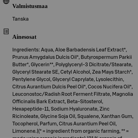
Valmistusmaa
Tanska
Ainesosat
Ingredients: Aqua, Aloe Barbadensis Leaf Extract*,
Prunus Amygdalus Dulcis Oil*, Butyrospermum Parkii
Butter*, Glycerin**, Polyglyceryl-3 Dicitrate/Stearate,
Glyceryl Stearate SE, Cetyl Alcohol, Zea Mays Starch*,
Pentylene Glycol, Glyceryl Caprylate, Lysolecithin,
Citrus Aurantium Dulcis Peel Oil*, Cocos Nucifera Oil*,
Leuconostoc/Radish Root Ferment Filtrate, Magnolia
Officinalis Bark Extract, Beta-Sitosterol,
Hexapeptide-11, Sodium Hyaluronate, Zinc
Ricinoleate, Glycine Soja Oil, Squalene, Xanthan Gum,
Tocopherol, Parfum, Citrus Aurantium Peel Oil,
Limonene.|(* = ingredient from organic farming, ** =