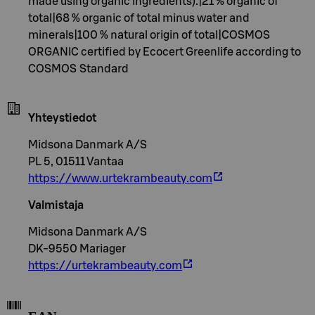
made using organic ingredients).|21 % organic of
total|68 % organic of total minus water and
minerals|100 % natural origin of total|COSMOS
ORGANIC certified by Ecocert Greenlife according to
COSMOS Standard
Yhteystiedot
Midsona Danmark A/S
PL 5, 01511 Vantaa
https://www.urtekrambeauty.com
Valmistaja
Midsona Danmark A/S
DK-9550 Mariager
https://urtekrambeauty.com