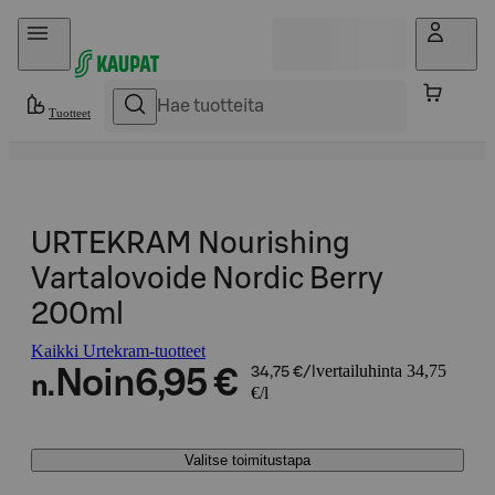
Hyppää sisältöön
Tuotteet
URTEKRAM Nourishing
Vartalovoide Nordic Berry
200ml
Kaikki Urtekram-tuotteet
vertailuhinta 34,75
Noin
6,95 €
34,75 €/l
n.
€/l
Valitse toimitustapa