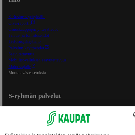
S-Business yrityksille
Oiva-raportit
Osuuskauppojen yhteystiedot
Tilaus- ja toimitusehdot
Tietosuojakäytäntö
Palvelun käyttöehdot
Saavutettavuus
Mobiilisovelluksen saavutettavuus
Mainostajalle
Muuta evästeasetuksia
S-ryhmän palvelut
S-ryhmä
Asiakasomistajuus
Yhteishyvä Ruoka -sovellus
S-ostoslista -sovellus