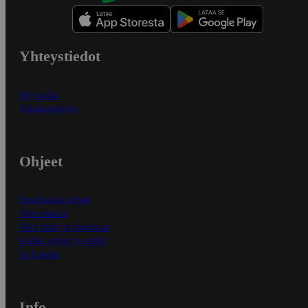
Yhteystiedot
Myymälät
Asiakaspalvelu
Ohjeet
Ensitilaajan ohjeet
Näin maksat
Näin tilaat ja muokkaat
Kaikki ohjeet ja vinkit
In English
Info