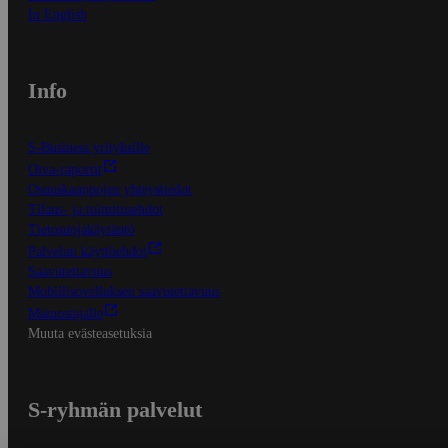
In English
Info
S-Business yrityksille
Oiva-raportit
Osuuskauppojen yhteystiedot
Tilaus- ja toimitusehdot
Tietosuojakäytäntö
Palvelun käyttöehdot
Saavutettavuus
Mobiilisovelluksen saavutettavuus
Mainostajalle
Muuta evästeasetuksia
S-ryhmän palvelut