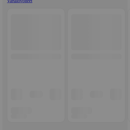
Vartalovoiteet
Ohita listaus