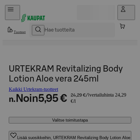
Hyppää sisältöön
Tuotteet
URTEKRAM Revitalizing Body
Lotion Aloe vera 245ml
Kaikki Urtekram-tuotteet
vertailuhinta 24,29
Noin
5,95 €
24,29 €/l
n.
€/l
Valitse toimitustapa
Lisää suosikkeihin, URTEKRAM Revitalizing Body Lotion Aloe