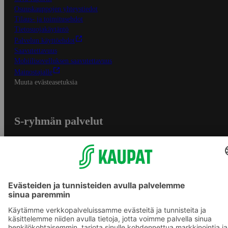
Osuuskauppojen yhteystiedot
Tilaus- ja toimitusehdot
Tietosuojakäytäntö
Palvelun käyttöehdot
Saavutettavuus
Mobiilisovelluksen saavutettavuus
Mainostajalle
Muuta evästeasetuksia
S-ryhmän palvelut
S-ryhmä
Asiakasomistajuus
Yhteishyvä Ruoka -sovellus
S-ostoslista -sovellus
Prisma.fi
Sokos.fi
S-Pankki