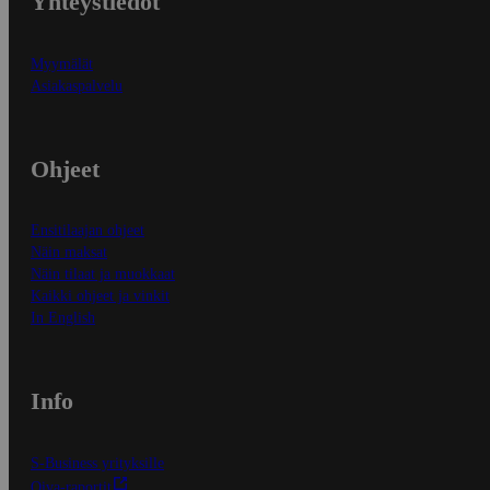
Yhteystiedot
Myymälät
Asiakaspalvelu
Ohjeet
Ensitilaajan ohjeet
Näin maksat
Näin tilaat ja muokkaat
Kaikki ohjeet ja vinkit
In English
Info
S-Business yrityksille
Oiva-raportit