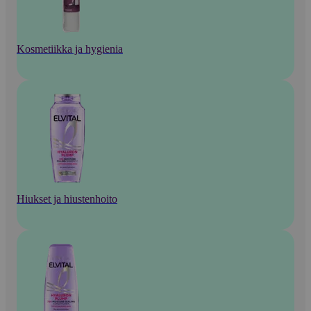
Kosmetiikka ja hygienia
Hiukset ja hiustenhoito