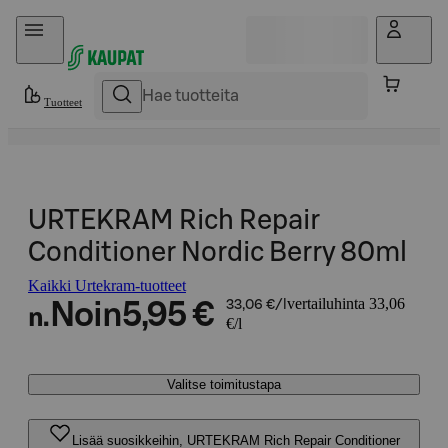
Hyppää sisältöön
Tuotteet
URTEKRAM Rich Repair
Conditioner Nordic Berry 80ml
Kaikki Urtekram-tuotteet
vertailuhinta 33,06
Noin
5,95 €
33,06 €/l
n.
€/l
Valitse toimitustapa
Lisää suosikkeihin, URTEKRAM Rich Repair Conditioner