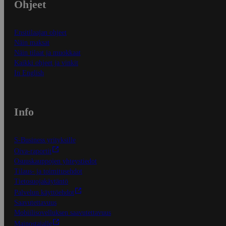
Ohjeet
Ensitilaajan ohjeet
Näin maksat
Näin tilaat ja muokkaat
Kaikki ohjeet ja vinkit
In English
Info
S-Business yrityksille
Oiva-raportit
Osuuskauppojen yhteystiedot
Tilaus- ja toimitusehdot
Tietosuojakäytäntö
Palvelun käyttöehdot
Saavutettavuus
Mobiilisovelluksen saavutettavuus
Mainostajalle