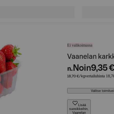
Ei valikoimassa
Vaanelan kark
Noin
9,35 
n.
vertailuhinta 18,7
18,70 €/kg
Valitse toimitu
Lisää
suosikkeihin,
Vaanelan