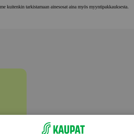
lemme kuitenkin tarkistamaan ainesosat aina myös myyntipakkauksesta.