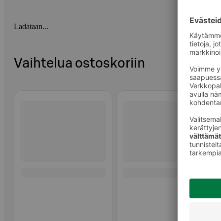
Ladataan...
Vaihtelua ostoskoriin
Ohita listaus