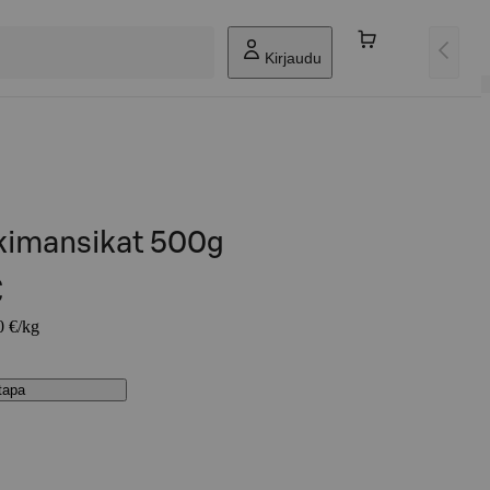
Kirjaudu
kimansikat 500g
€
0 €/kg
stapa