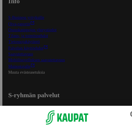
Info
S-Business yrityksille
Oiva-raportit
Osuuskauppojen yhteystiedot
Tilaus- ja toimitusehdot
Tietosuojakäytäntö
Palvelun käyttöehdot
Saavutettavuus
Mobiilisovelluksen saavutettavuus
Mainostajalle
Muuta evästeasetuksia
S-ryhmän palvelut
S-ryhmä
Asiakasomistajuus
Yhteishyvä Ruoka -sovellus
S-ostoslista -sovellus