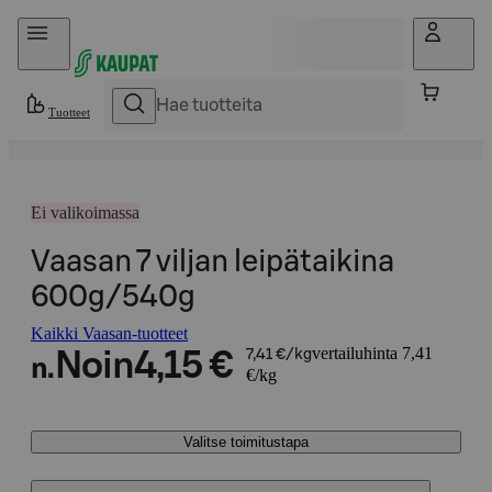
Hyppää sisältöön
Tuotteet
Ei valikoimassa
Vaasan 7 viljan leipätaikina
600g/540g
Kaikki Vaasan-tuotteet
vertailuhinta 7,41
Noin
4,15 €
7,41 €/kg
n.
€/kg
Valitse toimitustapa