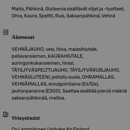
Maito, Pähkinä, Gluteenia sisältävät viljat ja -tuotteet,
Ohra, Kaura, Speltti, Ruis, Saksanpähkinä, Vehnä
Ainesosat
VEHNÄJAUHO, vesi, hiiva, maissihiutale,
pellavansiemen, KAURAHIUTALE,
auringonkukansiemen, hirssi,
TÄYSJYVÄSPELTTIJAUHO, TÄYSJYVÄRUISJAUHO,
VEHNÄGLUTEENI, jodioitu suola, OHRAMALLAS,
VEHNÄMALLAS, emulgointiaine (E472e),
jauhonparanne (E300). Saattaa sisältää pieniä määriä
saksanpähkinää, maitoa.
Yhteystiedot
Oy Lantmännen Unibake Ab Finland