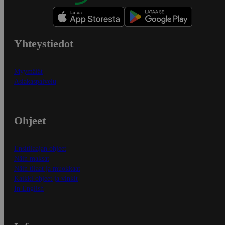
Yhteystiedot
Myymälät
Asiakaspalvelu
Ohjeet
Ensitilaajan ohjeet
Näin maksat
Näin tilaat ja muokkaat
Kaikki ohjeet ja vinkit
In English