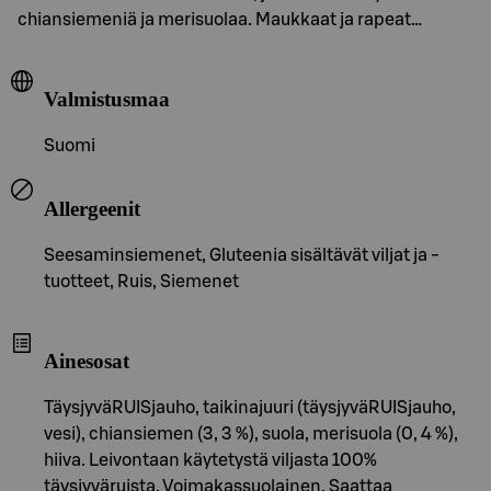
chiansiemeniä ja merisuolaa. Maukkaat ja rapeat…
Valmistusmaa
Suomi
Allergeenit
Seesaminsiemenet, Gluteenia sisältävät viljat ja -
tuotteet, Ruis, Siemenet
Ainesosat
TäysjyväRUISjauho, taikinajuuri (täysjyväRUISjauho,
vesi), chiansiemen (3, 3 %), suola, merisuola (0, 4 %),
hiiva. Leivontaan käytetystä viljasta 100%
täysjyväruista. Voimakassuolainen. Saattaa