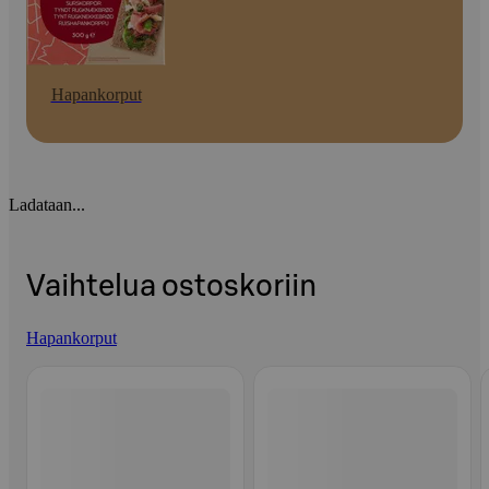
Hapankorput
Ladataan...
Vaihtelua ostoskoriin
Hapankorput
Ohita listaus