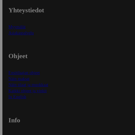
Yhteystiedot
Myymälät
Asiakaspalvelu
Ohjeet
Ensitilaajan ohjeet
Näin maksat
Näin tilaat ja muokkaat
Kaikki ohjeet ja vinkit
In English
Info