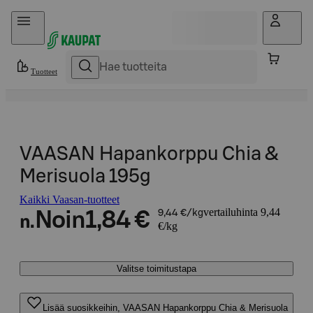
Hyppää sisältöön
Tuotteet
VAASAN Hapankorppu Chia &
Merisuola 195g
Kaikki Vaasan-tuotteet
vertailuhinta 9,44
Noin
1,84 €
9,44 €/kg
n.
€/kg
Valitse toimitustapa
Lisää suosikkeihin, VAASAN Hapankorppu Chia & Merisuola