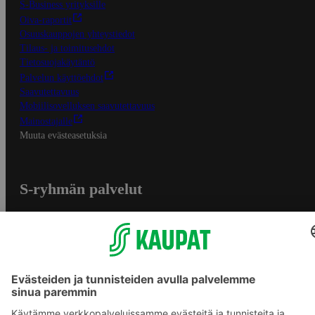
S-Business yrityksille
Oiva-raportit
Osuuskauppojen yhteystiedot
Tilaus- ja toimitusehdot
Tietosuojakäytäntö
Palvelun käyttöehdot
Saavutettavuus
Mobiilisovelluksen saavutettavuus
Mainostajalle
Muuta evästeasetuksia
S-ryhmän palvelut
S-ryhmä
Asiakasomistajuus
Yhteishyvä Ruoka -sovellus
S-ostoslista -sovellus
Prisma.fi
Sokos.fi