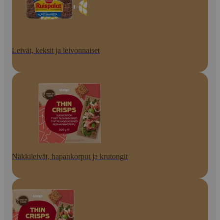
Leivät, keksit ja leivonnaiset
Näkkileivät, hapankorput ja krutongit