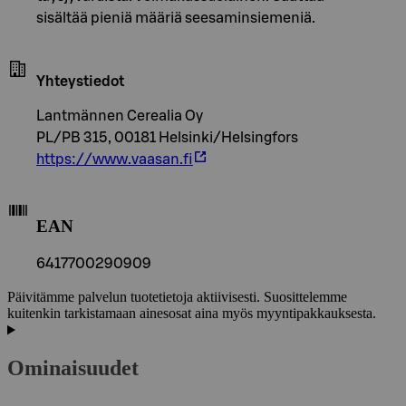
sisältää pieniä määriä seesaminsiemeniä.
Yhteystiedot
Lantmännen Cerealia Oy
PL/PB 315, 00181 Helsinki/Helsingfors
https://www.vaasan.fi
EAN
6417700290909
Päivitämme palvelun tuotetietoja aktiivisesti. Suosittelemme
kuitenkin tarkistamaan ainesosat aina myös myyntipakkauksesta.
Ominaisuudet