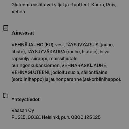
Gluteenia sisältävät viljat ja -tuotteet, Kaura, Ruis,
Vehnä
Ainesosat
VEHNÄJAUHO (EU), vesi, TÄYSJVYÄRUIS (jauho,
litiste), TÄYSJYVÄKAURA (rouhe, hiutale), hiiva,
rapsiöljy, siirappi, maissihiutale,
auringonkukansiemen, VEHNÄRASKIJAUHE,
VEHNÄGLUTEENI, jodioitu suola, säilöntäaine
(sorbiinihappo) ja jauhonparanne (askorbiinihappo).
Yhteystiedot
Vaasan Oy
PL 315, 00181 Helsinki, puh. 0800 125 125