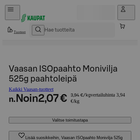
Hyppää sisältöön
Tuotteet
Vaasan ISOpaahto Monivilja
525g paahtoleipä
Kaikki Vaasan-tuotteet
vertailuhinta 3,94
Noin
2,07 €
3,94 €/kg
n.
€/kg
Valitse toimitustapa
Lisää suosikkeihin, Vaasan ISOpaahto Monivilja 525g