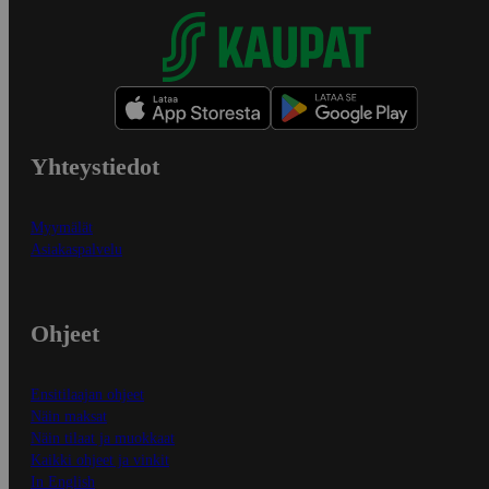
Yhteystiedot
Myymälät
Asiakaspalvelu
Ohjeet
Ensitilaajan ohjeet
Näin maksat
Näin tilaat ja muokkaat
Kaikki ohjeet ja vinkit
In English