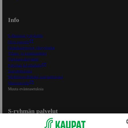
Info
S-Business yrityksille
Oiva-raportit
Osuuskauppojen yhteystiedot
Tilaus- ja toimitusehdot
Tietosuojakäytäntö
Palvelun käyttöehdot
Saavutettavuus
Mobiilisovelluksen saavutettavuus
Mainostajalle
Muuta evästeasetuksia
S-ryhmän palvelut
S-ryhmä