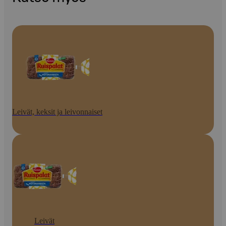
Leivät, keksit ja leivonnaiset
Leivät