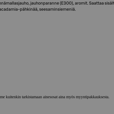
ämallasjauho, jauhonparanne (E300), aromit. Saattaa sisält
Macadamia-pähkinää, seesaminsiemeniä.
lemme kuitenkin tarkistamaan ainesosat aina myös myyntipakkauksesta.