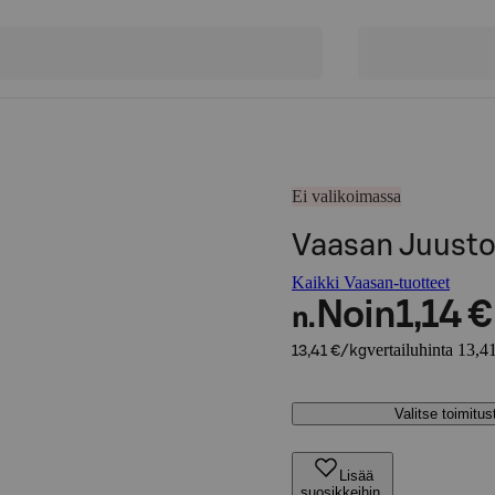
Ei valikoimassa
Vaasan Juust
Kaikki Vaasan-tuotteet
Noin
1,14 €
n.
vertailuhinta 13,4
13,41 €/kg
Valitse toimitu
Lisää
suosikkeihin,