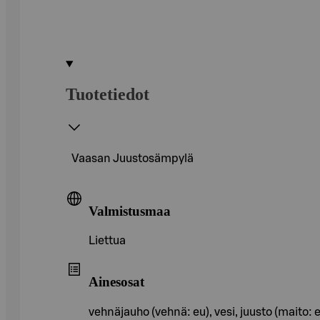
Tuotetiedot
Vaasan Juustosämpylä
Valmistusmaa
Liettua
Ainesosat
vehnäjauho (vehnä: eu), vesi, juusto (maito: e