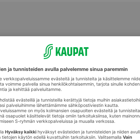
Tuoreet sämpylät