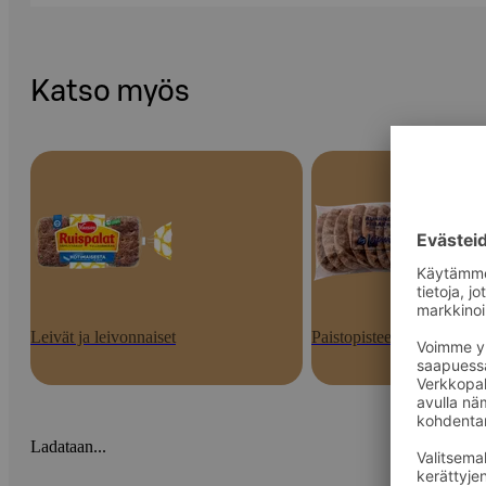
Katso myös
Leivät ja leivonnaiset
Paistopisteen tuotteet
Ladataan...