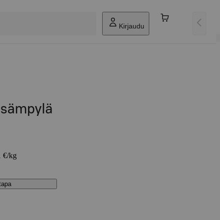
Kirjaudu
osämpylä
1 €/kg
stapa