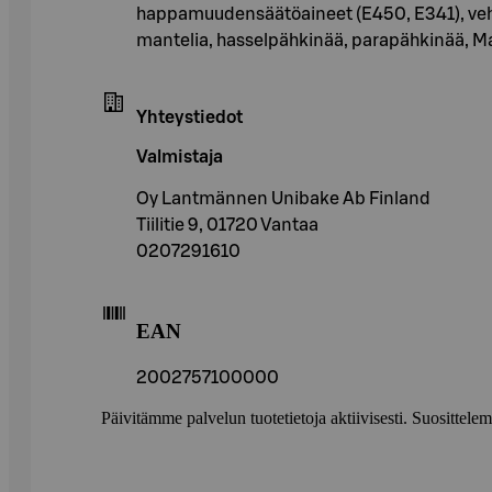
happamuudensäätöaineet (E450, E341), vehn
mantelia, hasselpähkinää, parapähkinää, 
Yhteystiedot
Valmistaja
Oy Lantmännen Unibake Ab Finland
Tiilitie 9, 01720 Vantaa
0207291610
EAN
2002757100000
Päivitämme palvelun tuotetietoja aktiivisesti. Suositte