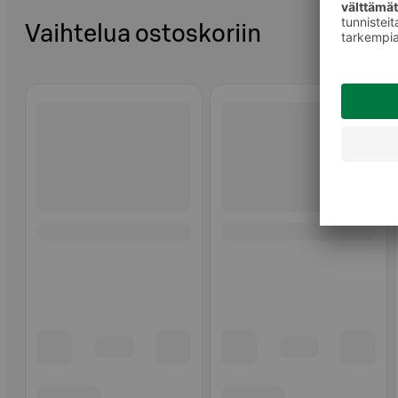
Vaihtelua ostoskoriin
Ohita listaus