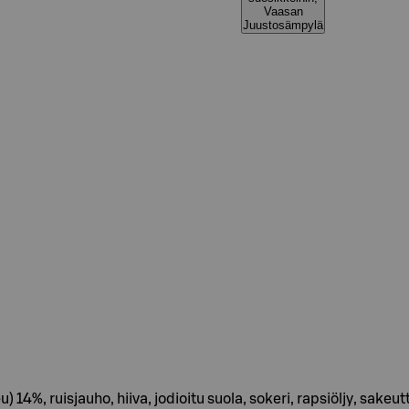
Vaasan
Juustosämpylä
u) 14%, ruisjauho, hiiva, jodioitu suola, sokeri, rapsiöljy, sak