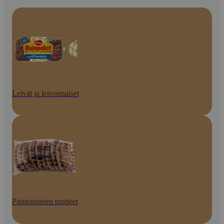
Leivät ja leivonnaiset
Paistopisteen tuotteet