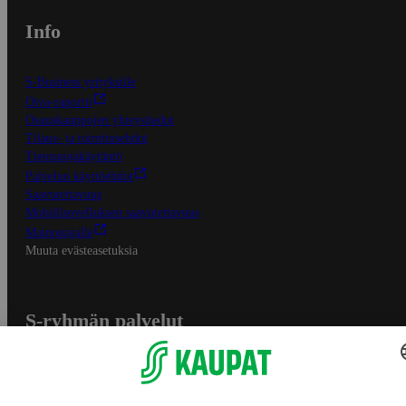
Info
S-Business yrityksille
Oiva-raportit
Osuuskauppojen yhteystiedot
Tilaus- ja toimitusehdot
Tietosuojakäytäntö
Palvelun käyttöehdot
Saavutettavuus
Mobiilisovelluksen saavutettavuus
Mainostajalle
Muuta evästeasetuksia
S-ryhmän palvelut
S-ryhmä
Asiakasomistajuus