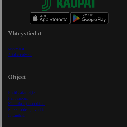
Yhteystiedot
Myymälät
Asiakaspalvelu
Ohjeet
Ensitilaajan ohjeet
Näin maksat
Näin tilaat ja muokkaat
Kaikki ohjeet ja vinkit
In English