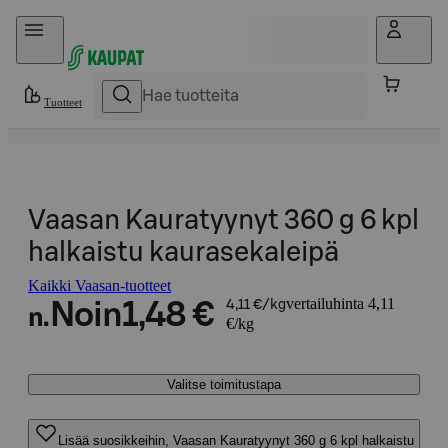
Hyppää sisältöön
Tuotteet
Vaasan Kauratyynyt 360 g 6 kpl
halkaistu kaurasekaleipä
Kaikki Vaasan-tuotteet
vertailuhinta 4,11
Noin
1,48 €
4,11 €/kg
n.
€/kg
Valitse toimitustapa
Lisää suosikkeihin, Vaasan Kauratyynyt 360 g 6 kpl halkaistu