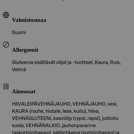
Valmistusmaa
Suomi
Allergeenit
Gluteenia sisältävät viljat ja -tuotteet, Kaura, Ruis,
Vehnä
Ainesosat
HIIVALEIPÄVEHNÄJAUHO, VEHNÄJAUHO, vesi,
KAURA (rouhe, hiutale, lese, kuitu), hiiva,
VEHNÄGLUTEENI, kasviöljy (rypsi, rapsi), jodioitu
suola, VEHNÄNALKIO, jauhonparanne
(askorbiinihappo), säilöntäaine (sorbiinihappo) ja