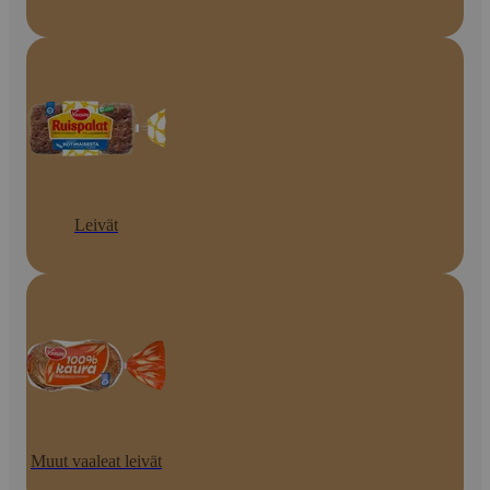
Leivät
Muut vaaleat leivät