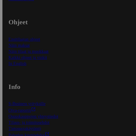
Ohjeet
Ensitilaajan ohjeet
Näin maksat
Näin tilaat ja muokkaat
Kaikki ohjeet ja vinkit
In English
Info
S-Business yrityksille
Oiva-raportit
Osuuskauppojen yhteystiedot
Tilaus- ja toimitusehdot
Tietosuojakäytäntö
Palvelun käyttöehdot