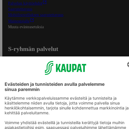
Palvelun käyttöehdot
Saavutettavuus
Mobiilisovelluksen saavutettavuus
Mainostajalle
Muuta evästeasetuksia
S-ryhmän palvelut
S-ryhmä
Asiakasomistajuus
Yhteishyvä Ruoka -sovellus
S-ostoslista -sovellus
Prisma.fi
Sokos.fi
S-Pankki
Yhteishyvä
Sokos Hotels
Raflaamo