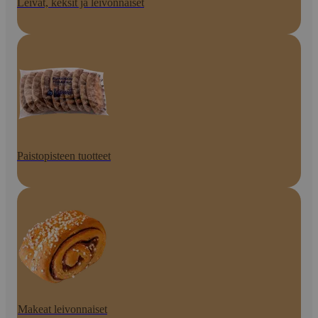
Leivät, keksit ja leivonnaiset
Paistopisteen tuotteet
Makeat leivonnaiset