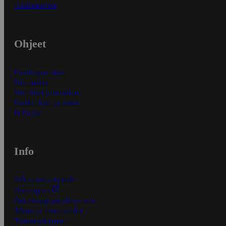
Asiakaspalvelu
Ohjeet
Ensitilaajan ohjeet
Näin maksat
Näin tilaat ja muokkaat
Kaikki ohjeet ja vinkit
In English
Info
S-Business yrityksille
Oiva-raportit
Osuuskauppojen yhteystiedot
Tilaus- ja toimitusehdot
Tietosuojakäytäntö